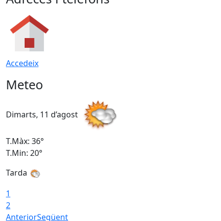
Accedeix
Meteo
Dimarts, 11 d’agost
D
T.Màx: 36°
T
T.Min: 20°
T
Tarda
T
1
2
Anterior
Següent