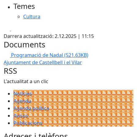
Temes
Cultura
Facebook
X
Darrera actualització: 2.12.2025 | 11:15
Documents
Programació de Nadal
(521.63KB)
Ajuntament de Castellbell i el Vilar
RSS
L'actualitat a un clic
Notícies
Agenda
Agenda política
Avisos
Publicacions
Adreces i telèfons