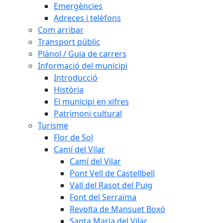
Emergències
Adreces i telèfons
Com arribar
Transport públic
Plànol / Guia de carrers
Informació del municipi
Introducció
Història
El municipi en xifres
Patrimoni cultural
Turisme
Flor de Sol
Camí del Vilar
Camí del Vilar
Pont Vell de Castellbell
Vall del Rasot del Puig
Font del Serraïma
Revolta de Mansuet Boxó
Santa Maria del Vilar