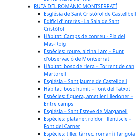
RUTA DEL ROMÀNIC MONTSERRATÍ
Església de Sant Cristòfol de Castellbell
Edifici d'interès - La Sala de Sant
Cristòfol
Hàbitat: Camps de conreu - Pla del
Mas-Roig
Espècies: roure, alzina i arç – Punt
d'observació de Montserrat
Hàbitat: bosc de riera – Torrent de can
Martorell
Església – Sant Jaume de Castellbell
Hàbitat: bosc humit – Font del Tatxot
Espècies: figuera, ametller i lledoner –
Entre camps
Església – Sant Esteve de Marganell
Espècies: plataner, roldor i llentiscle –
Font del Carner
Espècies: til·ler, tàrrec, romaní i farigola