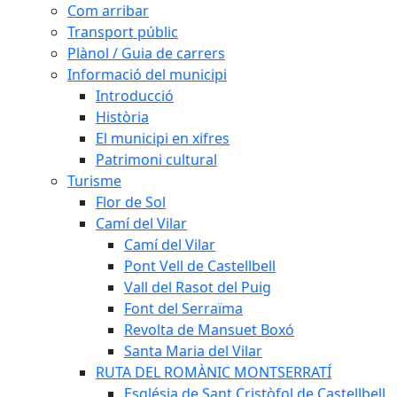
Com arribar
Transport públic
Plànol / Guia de carrers
Informació del municipi
Introducció
Història
El municipi en xifres
Patrimoni cultural
Turisme
Flor de Sol
Camí del Vilar
Camí del Vilar
Pont Vell de Castellbell
Vall del Rasot del Puig
Font del Serraïma
Revolta de Mansuet Boxó
Santa Maria del Vilar
RUTA DEL ROMÀNIC MONTSERRATÍ
Església de Sant Cristòfol de Castellbell