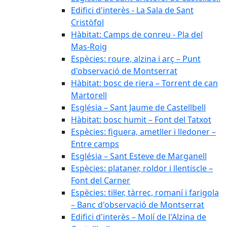
Edifici d'interès - La Sala de Sant
Cristòfol
Hàbitat: Camps de conreu - Pla del
Mas-Roig
Espècies: roure, alzina i arç – Punt
d'observació de Montserrat
Hàbitat: bosc de riera – Torrent de can
Martorell
Església – Sant Jaume de Castellbell
Hàbitat: bosc humit – Font del Tatxot
Espècies: figuera, ametller i lledoner –
Entre camps
Església – Sant Esteve de Marganell
Espècies: plataner, roldor i llentiscle –
Font del Carner
Espècies: til·ler, tàrrec, romaní i farigola
– Banc d'observació de Montserrat
Edifici d'interès – Molí de l'Alzina de