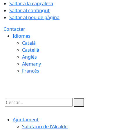
Saltar a la capçalera
Saltar al contingut
Saltar al peu de pàgina
Contactar
Idiomes
Català
Castellà
Anglès
Alemany
Francès
08.08.2026 | 06:29
Cercar:
Ajuntament
Salutació de l'Alcalde