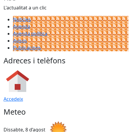
L'actualitat a un clic
Notícies
Agenda
Agenda política
Avisos
Publicacions
Adreces i telèfons
Accedeix
Meteo
Dissabte, 8 d’agost
D