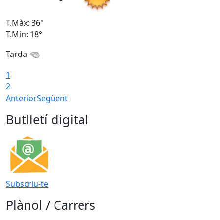
T.Màx: 36°
T
T.Min: 18°
T
Tarda
1
2
Anterior
Següent
Butlletí digital
Subscriu-te
Plànol / Carrers