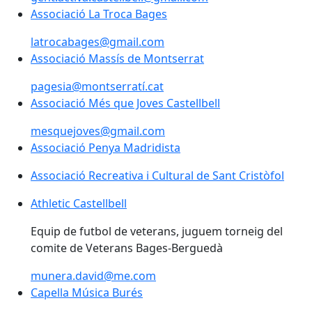
Associació La Troca Bages
latrocabages@gmail.com
Associació Massís de Montserrat
pagesia@montserratí.cat
Associació Més que Joves Castellbell
Associació Més que Joves Castellbell
mesquejoves@gmail.com
Associació Penya Madridista
Associació Recreativa i Cultural de Sant Cristòfol
Athletic Castellbell
Equip de futbol de veterans, juguem torneig del
comite de Veterans Bages-Berguedà
munera.david@me.com
Capella Música Burés