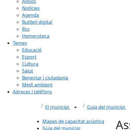
Avisos
Notícies
Agenda
Butlletí digital
Rss
Hemeroteca
Temes
Educació
Esport
Cultura
Salut
Benestar i ciutadania
Medi ambient
Adreces i telèfons
El municipi
Guia del municipi
As
Mapes de capacitat acústica
Guia del municipi