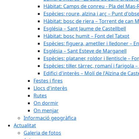
Hàbitat: Camps de conreu - Pla del Mas-
Espècies: roure, alzina i arç – Punt d'ob
Hàbitat: bosc de riera – Torrent de can M
Església – Sant Jaume de Castellbell
Hàbitat: bosc humit – Font del Tatxot
Espècies: figuera, ametller i lledoner – 
Església – Sant Esteve de Marganell
Espècies: plataner, roldor i llentiscle – F
Espècies: til·ler, tàrrec, romaní i farigo
Edifici d'interès – Molí de l'Alzina de Caste
Festes i fires
Llocs d'interès
Rutes
On dormir
On menjar
Informació geogràfica
Actualitat
Galeria de fotos