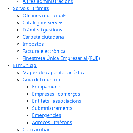
Altres administracions
Serveis i tràmits
Oficines municipals
Catàleg de Serveis
Tràmits i gestions
Carpeta ciutadana
Impostos
Factura electrònica
Finestreta Única Empresarial (FUE)
El municipi
Mapes de capacitat acústica
Guia del municipi
Equipaments
Empreses i comerços
Entitats i associacions
Submnistraments
Emergències
Adreces i telèfons
Com arribar