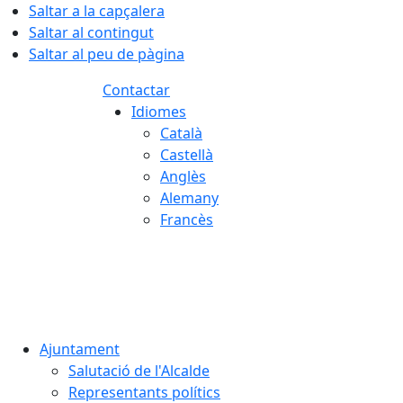
Saltar a la capçalera
Saltar al contingut
Saltar al peu de pàgina
Contactar
Idiomes
Català
Castellà
Anglès
Alemany
Francès
06.08.2026 | 14:07
Ajuntament
Salutació de l'Alcalde
Representants polítics