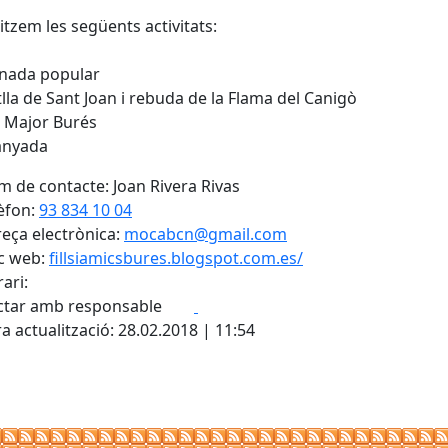
tzem les següents activitats:
inada popular
tlla de Sant Joan i rebuda de la Flama del Canigò
a Major Burés
anyada
 de contacte: Joan Rivera Rivas
èfon:
93 834 10 04
eça electrònica:
mocabcn@gmail.com
c web:
fillsiamicsbures.blogspot.com.es/
ari:
Facebook
X
ctar amb responsable
a actualització: 28.02.2018 | 11:54