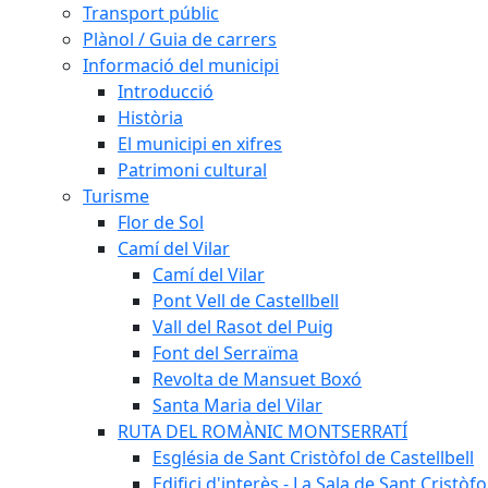
Transport públic
Plànol / Guia de carrers
Informació del municipi
Introducció
Història
El municipi en xifres
Patrimoni cultural
Turisme
Flor de Sol
Camí del Vilar
Camí del Vilar
Pont Vell de Castellbell
Vall del Rasot del Puig
Font del Serraïma
Revolta de Mansuet Boxó
Santa Maria del Vilar
RUTA DEL ROMÀNIC MONTSERRATÍ
Església de Sant Cristòfol de Castellbell
Edifici d'interès - La Sala de Sant Cristòfo