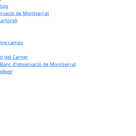
Roig
servació de Montserrat
artorell
Entre camps
ont del Carner
la – Banc d'observació de Montserrat
llbell