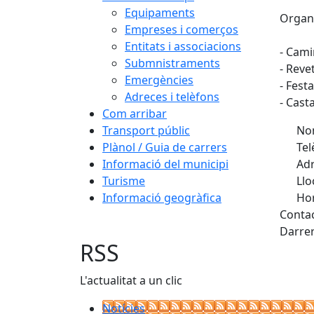
Equipaments
Organi
Empreses i comerços
Entitats i associacions
- Cam
Submnistraments
- Reve
Emergències
- Fest
Adreces i telèfons
- Cast
Com arribar
Transport públic
Nom
Plànol / Guia de carrers
Tel
Informació del municipi
Adr
Turisme
Llo
Informació geogràfica
Hor
Conta
Darrer
RSS
L'actualitat a un clic
Notícies