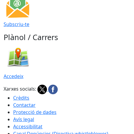
Subscriu-te
Plànol / Carrers
Accedeix
Xarxes socials:
Crèdits
Contactar
Protecció de dades
Avís legal
Accessibilitat
Canal Denúncies (Directiva whistleblower)