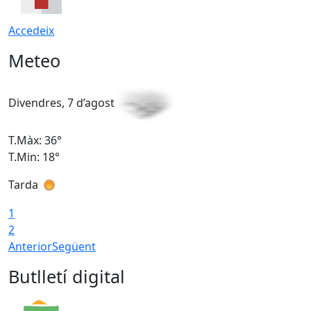
Accedeix
Meteo
Divendres, 7 d’agost
D
T.Màx: 36°
T
T.Min: 18°
T
Tarda
T
1
2
Anterior
Següent
Butlletí digital