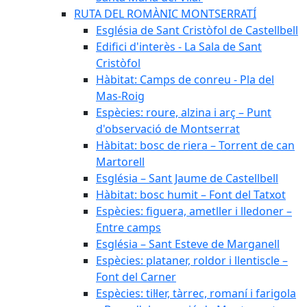
RUTA DEL ROMÀNIC MONTSERRATÍ
Església de Sant Cristòfol de Castellbell
Edifici d'interès - La Sala de Sant
Cristòfol
Hàbitat: Camps de conreu - Pla del
Mas-Roig
Espècies: roure, alzina i arç – Punt
d'observació de Montserrat
Hàbitat: bosc de riera – Torrent de can
Martorell
Església – Sant Jaume de Castellbell
Hàbitat: bosc humit – Font del Tatxot
Espècies: figuera, ametller i lledoner –
Entre camps
Església – Sant Esteve de Marganell
Espècies: plataner, roldor i llentiscle –
Font del Carner
Espècies: til·ler, tàrrec, romaní i farigola