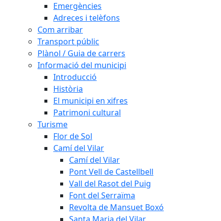
Emergències
Adreces i telèfons
Com arribar
Transport públic
Plànol / Guia de carrers
Informació del municipi
Introducció
Història
El municipi en xifres
Patrimoni cultural
Turisme
Flor de Sol
Camí del Vilar
Camí del Vilar
Pont Vell de Castellbell
Vall del Rasot del Puig
Font del Serraïma
Revolta de Mansuet Boxó
Santa Maria del Vilar