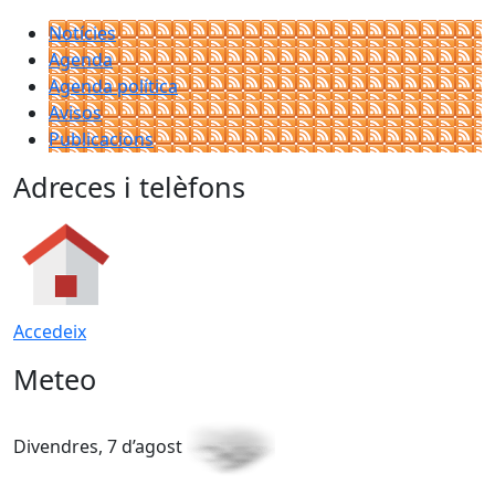
Notícies
Agenda
Agenda política
Avisos
Publicacions
Adreces i telèfons
Accedeix
Meteo
Divendres, 7 d’agost
D