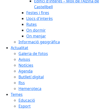
Edifici d'interès – Molí de l'Alzina de
Castellbell
Festes i fires
Llocs d'interès
Rutes
On dormir
On menjar
Informació geogràfica
Actualitat
Galeria de fotos
Avisos
Notícies
Agenda
Butlletí digital
Rss
Hemeroteca
Temes
Educació
Esport