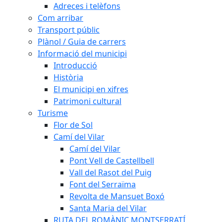
Adreces i telèfons
Com arribar
Transport públic
Plànol / Guia de carrers
Informació del municipi
Introducció
Història
El municipi en xifres
Patrimoni cultural
Turisme
Flor de Sol
Camí del Vilar
Camí del Vilar
Pont Vell de Castellbell
Vall del Rasot del Puig
Font del Serraïma
Revolta de Mansuet Boxó
Santa Maria del Vilar
RUTA DEL ROMÀNIC MONTSERRATÍ