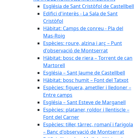
Església de Sant Cristòfol de Castellbell
Edifici d'interès - La Sala de Sant
Cristòfol
Hàbitat: Camps de conreu - Pla del
Mas-Roig
Espècies: roure, alzina i arç – Punt
d'observació de Montserrat
Hàbitat: bosc de riera – Torrent de can
Martorell
Església – Sant Jaume de Castellbell
Hàbitat: bosc humit – Font del Tatxot
Espècies: figuera, ametller i lledoner –
Entre camps
Església – Sant Esteve de Marganell
Espècies: plataner, roldor i llentiscle –
Font del Carner
Espècies: til·ler, tàrrec, romaní i farigola
– Banc d'observació de Montserrat