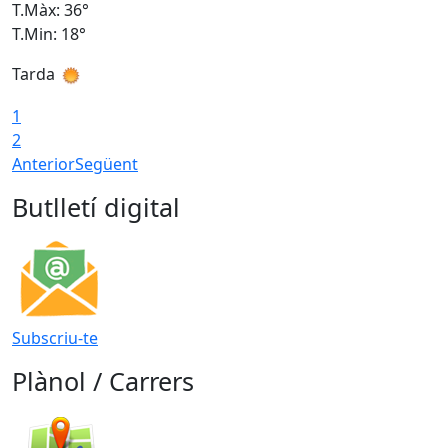
T.Màx: 36°
T
T.Min: 18°
T
Tarda
T
1
2
Anterior
Següent
Butlletí digital
Subscriu-te
Plànol / Carrers