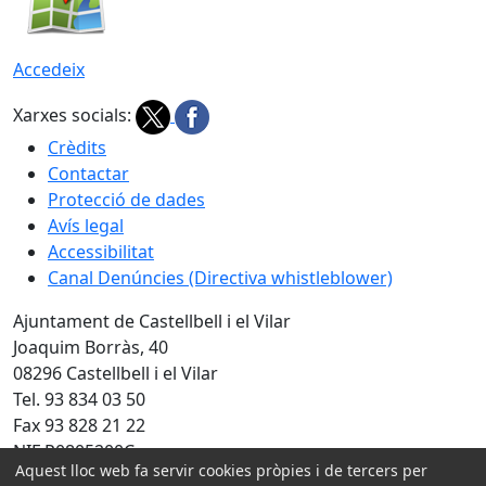
Accedeix
Xarxes socials:
Crèdits
Contactar
Protecció de dades
Avís legal
Accessibilitat
Canal Denúncies (Directiva whistleblower)
Ajuntament de Castellbell i el Vilar
Joaquim Borràs, 40
08296 Castellbell i el Vilar
Tel. 93 834 03 50
Fax 93 828 21 22
NIF P0805200C
Aquest lloc web fa servir cookies pròpies i de tercers per