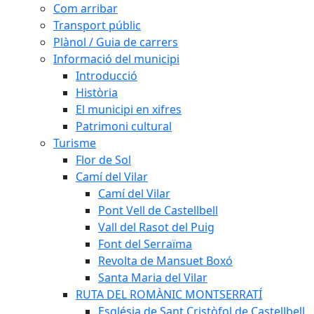
Com arribar
Transport públic
Plànol / Guia de carrers
Informació del municipi
Introducció
Història
El municipi en xifres
Patrimoni cultural
Turisme
Flor de Sol
Camí del Vilar
Camí del Vilar
Pont Vell de Castellbell
Vall del Rasot del Puig
Font del Serraïma
Revolta de Mansuet Boxó
Santa Maria del Vilar
RUTA DEL ROMÀNIC MONTSERRATÍ
Església de Sant Cristòfol de Castellbell