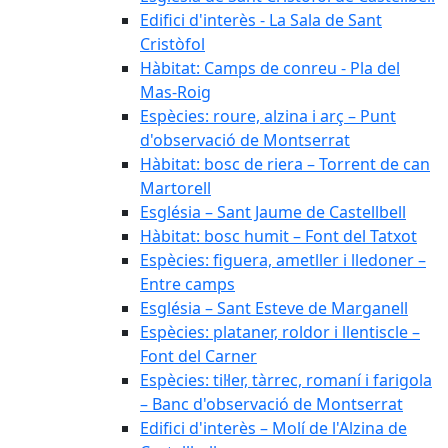
Edifici d'interès - La Sala de Sant
Cristòfol
Hàbitat: Camps de conreu - Pla del
Mas-Roig
Espècies: roure, alzina i arç – Punt
d'observació de Montserrat
Hàbitat: bosc de riera – Torrent de can
Martorell
Església – Sant Jaume de Castellbell
Hàbitat: bosc humit – Font del Tatxot
Espècies: figuera, ametller i lledoner –
Entre camps
Església – Sant Esteve de Marganell
Espècies: plataner, roldor i llentiscle –
Font del Carner
Espècies: til·ler, tàrrec, romaní i farigola
– Banc d'observació de Montserrat
Edifici d'interès – Molí de l'Alzina de