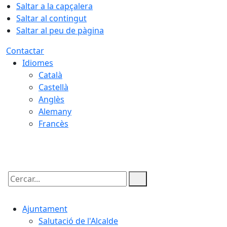
Saltar a la capçalera
Saltar al contingut
Saltar al peu de pàgina
Contactar
Idiomes
Català
Castellà
Anglès
Alemany
Francès
07.08.2026 | 09:17
Cercar:
Ajuntament
Salutació de l'Alcalde