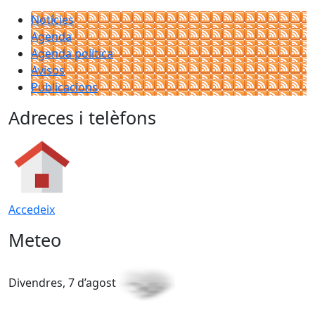
Notícies
Agenda
Agenda política
Avisos
Publicacions
Adreces i telèfons
Accedeix
Meteo
Divendres, 7 d’agost
D