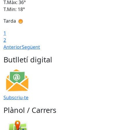
T.Màx: 36°
T
T.Min: 18°
T
Tarda
T
1
2
Anterior
Següent
Butlletí digital
Subscriu-te
Plànol / Carrers