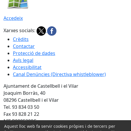
Accedeix
Xarxes socials:
Crèdits
Contactar
Protecció de dades
Avís legal
Accessibilitat
Canal Denúncies (Directiva whistleblower)
Ajuntament de Castellbell i el Vilar
Joaquim Borràs, 40
08296 Castellbell i el Vilar
Tel. 93 834 03 50
Fax 93 828 21 22
NIF P0805200C
Aquest lloc web fa servir cookies pròpies i de tercers per