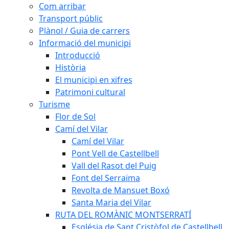
Com arribar
Transport públic
Plànol / Guia de carrers
Informació del municipi
Introducció
Història
El municipi en xifres
Patrimoni cultural
Turisme
Flor de Sol
Camí del Vilar
Camí del Vilar
Pont Vell de Castellbell
Vall del Rasot del Puig
Font del Serraïma
Revolta de Mansuet Boxó
Santa Maria del Vilar
RUTA DEL ROMÀNIC MONTSERRATÍ
Església de Sant Cristòfol de Castellbell