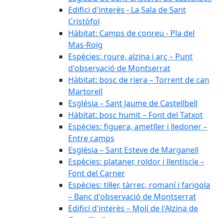
Edifici d'interès - La Sala de Sant
Cristòfol
Hàbitat: Camps de conreu - Pla del
Mas-Roig
Espècies: roure, alzina i arç – Punt
d'observació de Montserrat
Hàbitat: bosc de riera – Torrent de can
Martorell
Església – Sant Jaume de Castellbell
Hàbitat: bosc humit – Font del Tatxot
Espècies: figuera, ametller i lledoner –
Entre camps
Església – Sant Esteve de Marganell
Espècies: plataner, roldor i llentiscle –
Font del Carner
Espècies: til·ler, tàrrec, romaní i farigola
– Banc d'observació de Montserrat
Edifici d'interès – Molí de l'Alzina de