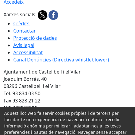
Accedeix
Xarxes socials:
Crèdits
Contactar
Protecció de dades
Avís legal
Accessibilitat
Canal Denúncies (Directiva whistleblower)
Ajuntament de Castellbell i el Vilar
Joaquim Borràs, 40
08296 Castellbell i el Vilar
Tel. 93 834 03 50
Fax 93 828 21 22
NIF P0805200C
Aquest lloc web fa servir cookies pròpies i de tercers per
Amb la col·laboració de:
facilitar-te una experiència de navegació òptima i recollir
informació anònima per millorar i adaptar-nos a les teves
preferències i pautes de navegació. Navegar sense acceptar