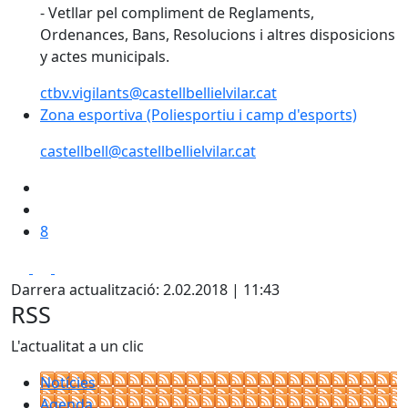
- Vetllar pel compliment de Reglaments,
Ordenances, Bans, Resolucions i altres disposicions
y actes municipals.
ctbv.vigilants@castellbellielvilar.cat
Zona esportiva (Poliesportiu i camp d'esports)
Zona esportiva (Poliesportiu i camp d'esports)
castellbell@castellbellielvilar.cat
8
Facebook
X
Pdf
Darrera actualització: 2.02.2018 | 11:43
RSS
L'actualitat a un clic
Notícies
Agenda