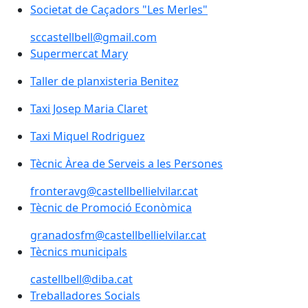
Societat de Caçadors "Les Merles"
sccastellbell@gmail.com
Supermercat Mary
Taller de planxisteria Benitez
Taxi Josep Maria Claret
Taxi Miquel Rodriguez
Tècnic Àrea de Serveis a les Persones
fronteravg@castellbellielvilar.cat
Tècnic de Promoció Econòmica
granadosfm@castellbellielvilar.cat
Tècnics municipals
castellbell@diba.cat
Treballadores Socials