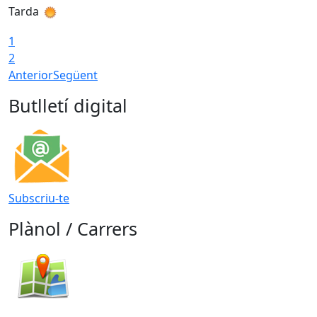
Tarda
T
1
2
Anterior
Següent
Butlletí digital
Subscriu-te
Plànol / Carrers