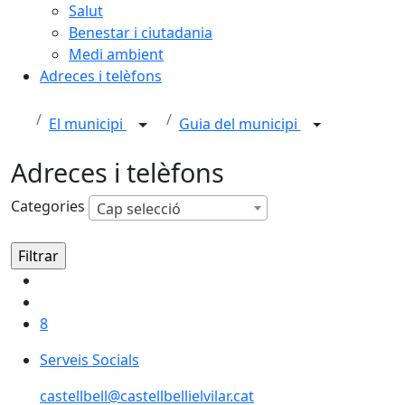
Salut
Benestar i ciutadania
Medi ambient
Adreces i telèfons
El municipi
Guia del municipi
Adreces i telèfons
Categories
Cap selecció
8
Serveis Socials
castellbell@castellbellielvilar.cat