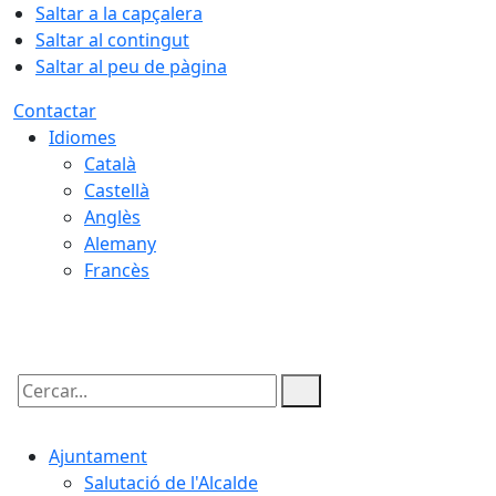
Saltar a la capçalera
Saltar al contingut
Saltar al peu de pàgina
Contactar
Idiomes
Català
Castellà
Anglès
Alemany
Francès
07.08.2026 | 11:56
Cercar:
Ajuntament
Salutació de l'Alcalde