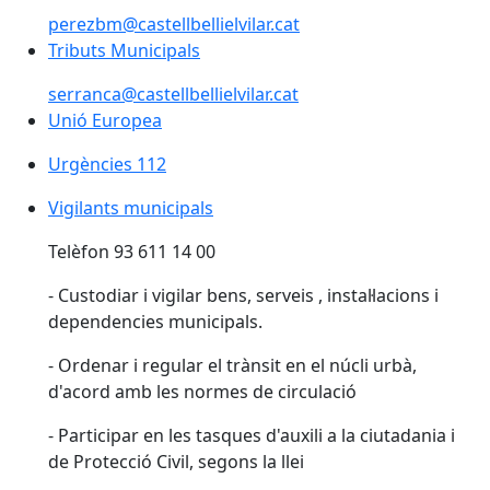
perezbm@castellbellielvilar.cat
Tributs Municipals
serranca@castellbellielvilar.cat
Unió Europea
Unió Europea
Urgències 112
Urgències 112
Vigilants municipals
Telèfon 93 611 14 00
- Custodiar i vigilar bens, serveis , instal·lacions i
dependencies municipals.
- Ordenar i regular el trànsit en el núcli urbà,
d'acord amb les normes de circulació
- Participar en les tasques d'auxili a la ciutadania i
de Protecció Civil, segons la llei