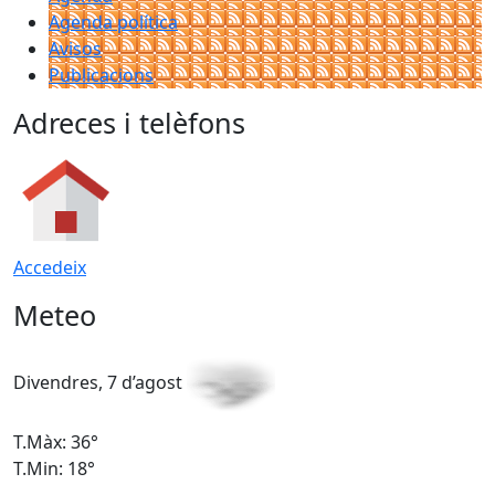
Agenda política
Avisos
Publicacions
Adreces i telèfons
Accedeix
Meteo
Divendres, 7 d’agost
D
T.Màx: 36°
T
T.Min: 18°
T