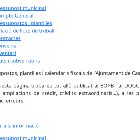
essupost municipal
ompte General
essupostos i plantilles
lació de llocs de treball
ntractes
onvenis
ventari
uts i subvencions
postos, plantilles i calendaris fiscals de l'Ajuntament de Caste
esta pàgina trobareu tot allò publicat al BOPB i al DOGC 
, ampliacions de crèdit, crèdits extraordinaris...), a les p
ici en curs.
r a la informació
essupost municipal