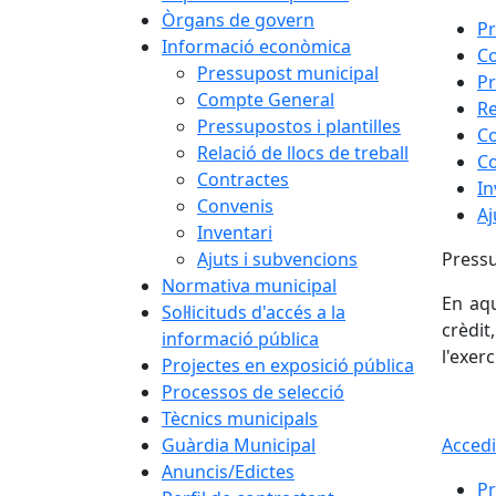
Òrgans de govern
Pr
Informació econòmica
C
Pressupost municipal
Pr
Compte General
Re
Pressupostos i plantilles
Co
Relació de llocs de treball
C
Contractes
In
Convenis
Aj
Inventari
Ajuts i subvencions
Pressu
Normativa municipal
En aqu
Sol·licituds d'accés a la
crèdit
informació pública
l'exerc
Projectes en exposició pública
Processos de selecció
Tècnics municipals
Guàrdia Municipal
Accedi
Anuncis/Edictes
Pr