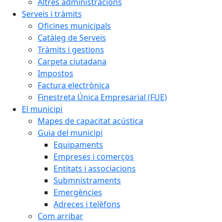
Altres administracions
Serveis i tràmits
Oficines municipals
Catàleg de Serveis
Tràmits i gestions
Carpeta ciutadana
Impostos
Factura electrònica
Finestreta Única Empresarial (FUE)
El municipi
Mapes de capacitat acústica
Guia del municipi
Equipaments
Empreses i comerços
Entitats i associacions
Submnistraments
Emergències
Adreces i telèfons
Com arribar