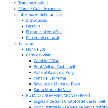
Transport públic
Plànol / Guia de carrers
Informació del municipi
Introducció
Història
El municipi en xifres
Patrimoni cultural
Turisme
Flor de Sol
Camí del Vilar
Camí del Vilar
Pont Vell de Castellbell
Vall del Rasot del Puig
Font del Serraïma
Revolta de Mansuet Boxó
Santa Maria del Vilar
RUTA DEL ROMÀNIC MONTSERRATÍ
Església de Sant Cristòfol de Castellbell
Edifici d'interès - La Sala de Sant Cristòfo