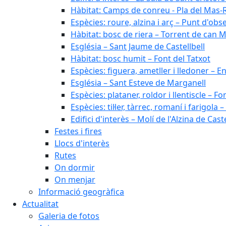
Hàbitat: Camps de conreu - Pla del Mas-
Espècies: roure, alzina i arç – Punt d'ob
Hàbitat: bosc de riera – Torrent de can M
Església – Sant Jaume de Castellbell
Hàbitat: bosc humit – Font del Tatxot
Espècies: figuera, ametller i lledoner – 
Església – Sant Esteve de Marganell
Espècies: plataner, roldor i llentiscle – F
Espècies: til·ler, tàrrec, romaní i farigo
Edifici d'interès – Molí de l'Alzina de Caste
Festes i fires
Llocs d'interès
Rutes
On dormir
On menjar
Informació geogràfica
Actualitat
Galeria de fotos