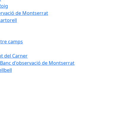
Roig
servació de Montserrat
artorell
Entre camps
ont del Carner
la – Banc d'observació de Montserrat
llbell