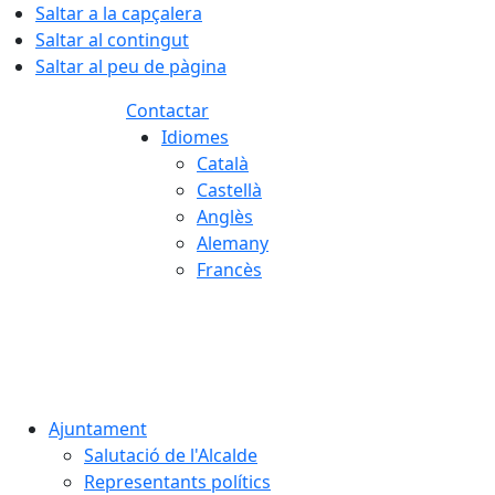
Saltar a la capçalera
Saltar al contingut
Saltar al peu de pàgina
Contactar
Idiomes
Català
Castellà
Anglès
Alemany
Francès
06.08.2026 | 16:08
Ajuntament
Salutació de l'Alcalde
Representants polítics