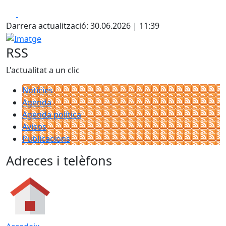
Facebook
X
Darrera actualització: 30.06.2026 | 11:39
Imatge
RSS
L'actualitat a un clic
Notícies
Agenda
Agenda política
Avisos
Publicacions
Adreces i telèfons