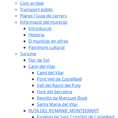
Com arribar
Transport públic
Plànol / Guia de carrers
Informació del municipi
Introducció
Història
El municipi en xifres
Patrimoni cultural
Turisme
Flor de Sol
Camí del Vilar
Camí del Vilar
Pont Vell de Castellbell
Vall del Rasot del Puig
Font del Serraïma
Revolta de Mansuet Boxó
Santa Maria del Vilar
RUTA DEL ROMÀNIC MONTSERRATÍ
Església de Sant Cristòfol de Castellbell