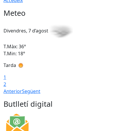
Accedeix
Meteo
Divendres, 7 d’agost
D
T.Màx: 36°
T
T.Min: 18°
T
Tarda
T
1
2
Anterior
Següent
Butlletí digital