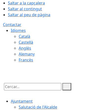
Saltar a la capçalera
Saltar al contingut
Saltar al peu de pàgina
Contactar
Idiomes
Català
Castellà
Anglès
Alemany
Francès
06.08.2026 | 15:54
Cercar:
Ajuntament
Salutació de l'Alcalde