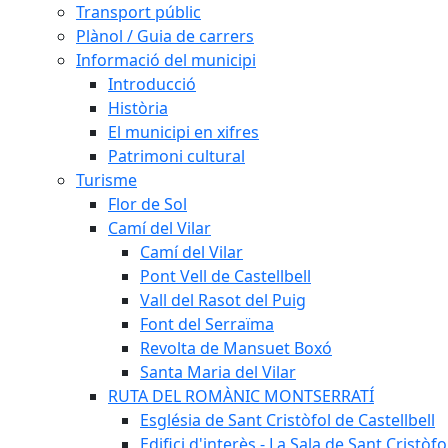
Transport públic
Plànol / Guia de carrers
Informació del municipi
Introducció
Història
El municipi en xifres
Patrimoni cultural
Turisme
Flor de Sol
Camí del Vilar
Camí del Vilar
Pont Vell de Castellbell
Vall del Rasot del Puig
Font del Serraïma
Revolta de Mansuet Boxó
Santa Maria del Vilar
RUTA DEL ROMÀNIC MONTSERRATÍ
Església de Sant Cristòfol de Castellbell
Edifici d'interès - La Sala de Sant Cristòfo