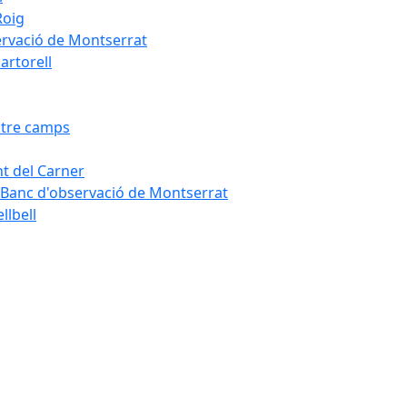
Roig
servació de Montserrat
artorell
Entre camps
ont del Carner
la – Banc d'observació de Montserrat
llbell