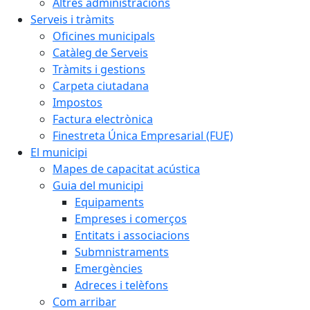
Altres administracions
Serveis i tràmits
Oficines municipals
Catàleg de Serveis
Tràmits i gestions
Carpeta ciutadana
Impostos
Factura electrònica
Finestreta Única Empresarial (FUE)
El municipi
Mapes de capacitat acústica
Guia del municipi
Equipaments
Empreses i comerços
Entitats i associacions
Submnistraments
Emergències
Adreces i telèfons
Com arribar