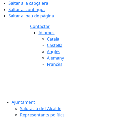
Saltar a la capçalera
Saltar al contingut
Saltar al peu de pàgina
Contactar
Idiomes
Català
Castellà
Anglès
Alemany
Francès
07.08.2026 | 14:10
Ajuntament
Salutació de l'Alcalde
Representants polítics