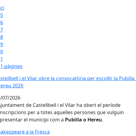
ici
05
06
07
08
09
10
11
1 pàgines
stellbell i el Vilar obre la convocatòria per escollir la Pubilla
stellbell i el Vilar obre la convocatòria per escollir la Pubilla 
Hereu 2026
/07/2026
Ajuntament de Castellbell i el Vilar ha obert el període
inscripcions per a totes aquelles persones que vulguin
presentar el municipi com a
Pubilla o Hereu
.
akespeare a la Fresca
akespeare a la Fresca