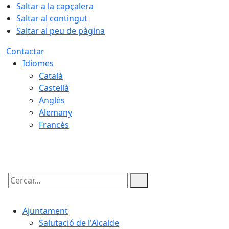
Saltar a la capçalera
Saltar al contingut
Saltar al peu de pàgina
Contactar
Idiomes
Català
Castellà
Anglès
Alemany
Francès
08.08.2026 | 22:05
Cercar:
Ajuntament
Salutació de l'Alcalde