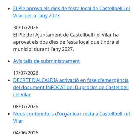
El Ple aprova els dies de festa local de Castellbell i el V
El Ple aprova els dies de festa local de Castellbell i el
Vilar per a l'any 2027
30/07/2026
El Ple de l'Ajuntament de Castellbell i el Vilar ha
aprovat els dos dies de festa local que tindrà el
municipi durant l'any 2027.
Avís talls de subministrament
17/07/2026
DECRET D’ALCALDIA activació en fase d'emergència del
DECRET D’ALCALDIA activació en fase d'emergència
del document INFOCAT del Duprocim de Castellbell
i el Vilar
08/07/2026
Nous contenidors d'orgànica i resta a Castellbell i el V
Nous contenidors d'orgànica i resta a Castellbell i el
Vilar
04/06/2026