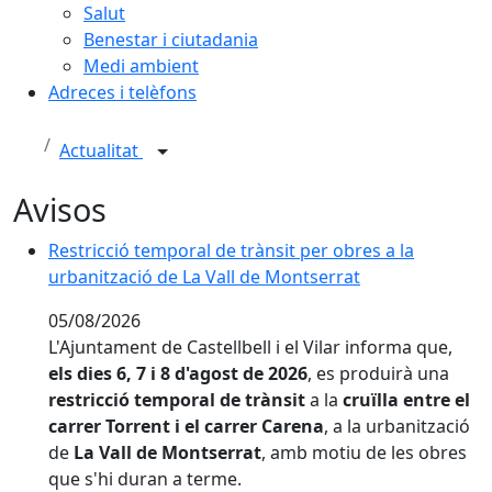
Salut
Benestar i ciutadania
Medi ambient
Adreces i telèfons
Actualitat
Avisos
Restricció temporal de trànsit per obres a la urbanitz
Restricció temporal de trànsit per obres a la
urbanització de La Vall de Montserrat
05/08/2026
L'Ajuntament de Castellbell i el Vilar informa que,
els dies 6, 7 i 8 d'agost de 2026
, es produirà una
restricció temporal de trànsit
a la
cruïlla entre el
carrer Torrent i el carrer Carena
, a la urbanització
de
La Vall de Montserrat
, amb motiu de les obres
que s'hi duran a terme.