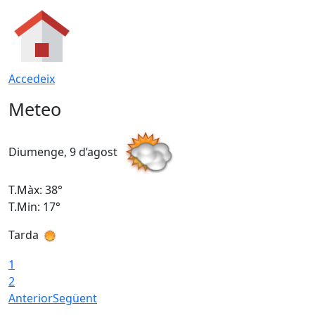
Accedeix
Meteo
Diumenge, 9 d’agost
D
T.Màx: 38°
T
T.Min: 17°
T
Tarda
T
1
2
Anterior
Següent