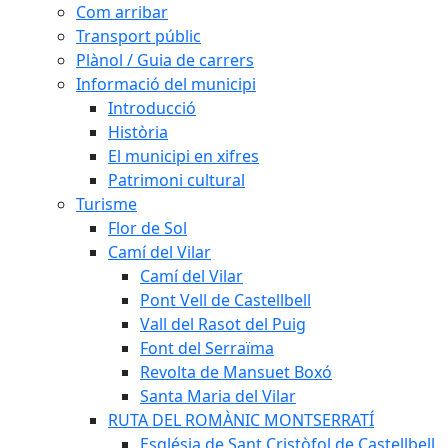
Com arribar
Transport públic
Plànol / Guia de carrers
Informació del municipi
Introducció
Història
El municipi en xifres
Patrimoni cultural
Turisme
Flor de Sol
Camí del Vilar
Camí del Vilar
Pont Vell de Castellbell
Vall del Rasot del Puig
Font del Serraïma
Revolta de Mansuet Boxó
Santa Maria del Vilar
RUTA DEL ROMÀNIC MONTSERRATÍ
Església de Sant Cristòfol de Castellbell