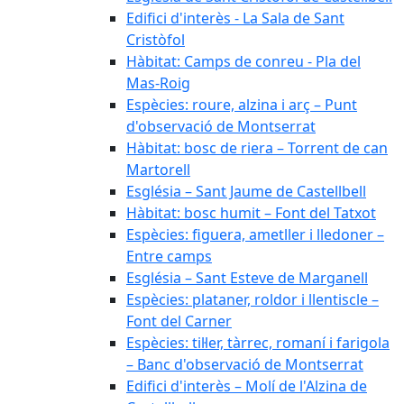
Edifici d'interès - La Sala de Sant
Cristòfol
Hàbitat: Camps de conreu - Pla del
Mas-Roig
Espècies: roure, alzina i arç – Punt
d'observació de Montserrat
Hàbitat: bosc de riera – Torrent de can
Martorell
Església – Sant Jaume de Castellbell
Hàbitat: bosc humit – Font del Tatxot
Espècies: figuera, ametller i lledoner –
Entre camps
Església – Sant Esteve de Marganell
Espècies: plataner, roldor i llentiscle –
Font del Carner
Espècies: til·ler, tàrrec, romaní i farigola
– Banc d'observació de Montserrat
Edifici d'interès – Molí de l'Alzina de