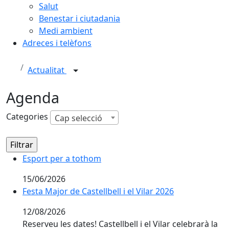
Salut
Benestar i ciutadania
Medi ambient
Adreces i telèfons
Actualitat
Agenda
Categories
Cap selecció
Esport per a tothom
Esport per a tothom
15/06/2026
Festa Major de Castellbell i el Vilar 2026
Festa Major de Castellbell i el Vilar 2026
12/08/2026
Reserveu les dates! Castellbell i el Vilar celebrarà la