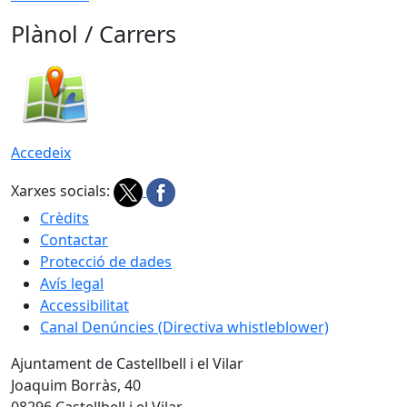
Plànol / Carrers
Accedeix
Xarxes socials:
Crèdits
Contactar
Protecció de dades
Avís legal
Accessibilitat
Canal Denúncies (Directiva whistleblower)
Ajuntament de Castellbell i el Vilar
Joaquim Borràs, 40
08296 Castellbell i el Vilar