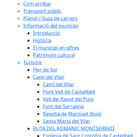
Com arribar
Transport públic
Plànol / Guia de carrers
Informació del municipi
Introducció
Història
El municipi en xifres
Patrimoni cultural
Turisme
Flor de Sol
Camí del Vilar
Camí del Vilar
Pont Vell de Castellbell
Vall del Rasot del Puig
Font del Serraïma
Revolta de Mansuet Boxó
Santa Maria del Vilar
RUTA DEL ROMÀNIC MONTSERRATÍ
Església de Sant Cristòfol de Castellbell