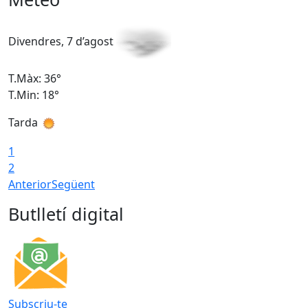
Divendres, 7 d’agost
D
T.Màx: 36°
T
T.Min: 18°
T
Tarda
T
1
2
Anterior
Següent
Butlletí digital
Subscriu-te