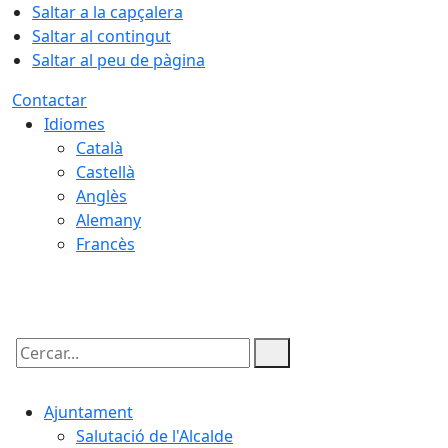
Saltar a la capçalera
Saltar al contingut
Saltar al peu de pàgina
Contactar
Idiomes
Català
Castellà
Anglès
Alemany
Francès
06.08.2026 | 20:47
Cercar:
Ajuntament
Salutació de l'Alcalde