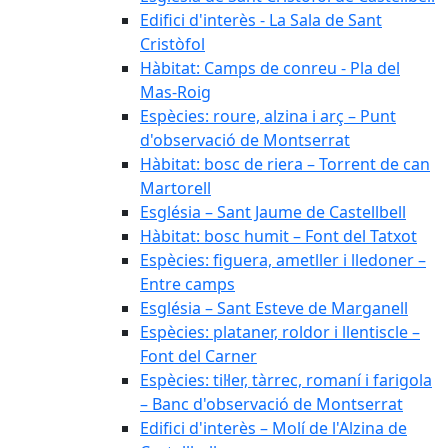
Edifici d'interès - La Sala de Sant
Cristòfol
Hàbitat: Camps de conreu - Pla del
Mas-Roig
Espècies: roure, alzina i arç – Punt
d'observació de Montserrat
Hàbitat: bosc de riera – Torrent de can
Martorell
Església – Sant Jaume de Castellbell
Hàbitat: bosc humit – Font del Tatxot
Espècies: figuera, ametller i lledoner –
Entre camps
Església – Sant Esteve de Marganell
Espècies: plataner, roldor i llentiscle –
Font del Carner
Espècies: til·ler, tàrrec, romaní i farigola
– Banc d'observació de Montserrat
Edifici d'interès – Molí de l'Alzina de