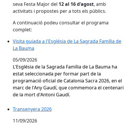
seva Festa Major del
12 al 16 d'agost
, amb
activitats i propostes per a tots els públics.
A continuació podeu consultar el programa
complet:
Visita guiada a l'Església de La Sagrada Família de L
Visita guiada a l'Església de La Sagrada Família de
La Bauma
05/09/2026
L'Església de la Sagrada Família de La Bauma ha
estat seleccionada per formar part de la
programació oficial de Catalonia Sacra 2026, en el
marc de l'Any Gaudí, que commemora el centenari
de la mort d'Antoni Gaudí.
Transenyera 2026
Transenyera 2026
11/09/2026