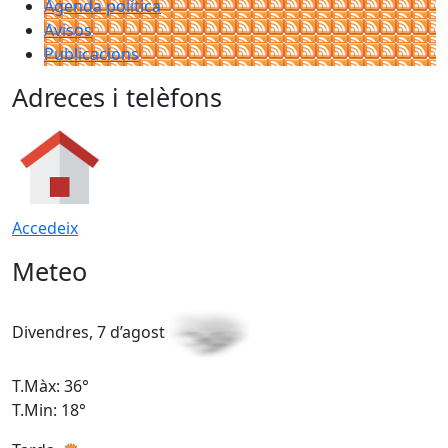
Agenda política
Avisos
Publicacions
Adreces i telèfons
Accedeix
Meteo
Divendres, 7 d’agost
D
T.Màx: 36°
T
T.Min: 18°
T