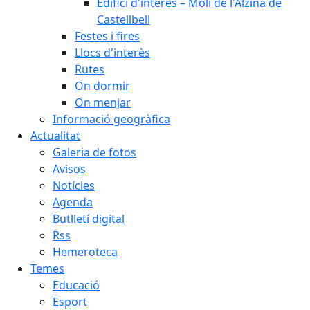
Edifici d'interès – Molí de l'Alzina de
Castellbell
Festes i fires
Llocs d'interès
Rutes
On dormir
On menjar
Informació geogràfica
Actualitat
Galeria de fotos
Avisos
Notícies
Agenda
Butlletí digital
Rss
Hemeroteca
Temes
Educació
Esport