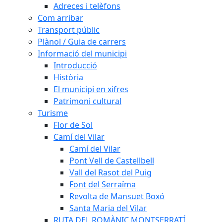
Adreces i telèfons
Com arribar
Transport públic
Plànol / Guia de carrers
Informació del municipi
Introducció
Història
El municipi en xifres
Patrimoni cultural
Turisme
Flor de Sol
Camí del Vilar
Camí del Vilar
Pont Vell de Castellbell
Vall del Rasot del Puig
Font del Serraïma
Revolta de Mansuet Boxó
Santa Maria del Vilar
RUTA DEL ROMÀNIC MONTSERRATÍ