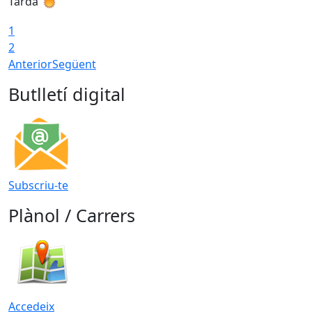
Tarda
T
1
2
Anterior
Següent
Butlletí digital
Subscriu-te
Plànol / Carrers
Accedeix