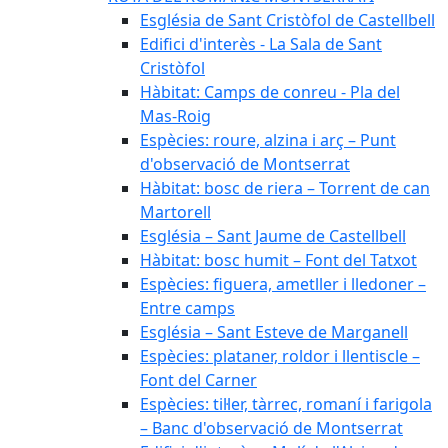
Església de Sant Cristòfol de Castellbell
Edifici d'interès - La Sala de Sant
Cristòfol
Hàbitat: Camps de conreu - Pla del
Mas-Roig
Espècies: roure, alzina i arç – Punt
d'observació de Montserrat
Hàbitat: bosc de riera – Torrent de can
Martorell
Església – Sant Jaume de Castellbell
Hàbitat: bosc humit – Font del Tatxot
Espècies: figuera, ametller i lledoner –
Entre camps
Església – Sant Esteve de Marganell
Espècies: plataner, roldor i llentiscle –
Font del Carner
Espècies: til·ler, tàrrec, romaní i farigola
– Banc d'observació de Montserrat