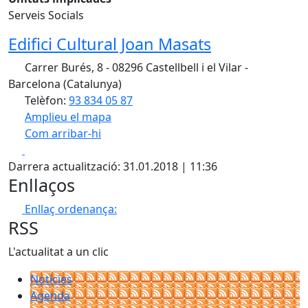
Serveis Socials
Edifici Cultural Joan Masats
Carrer Burés, 8 - 08296 Castellbell i el Vilar -
Barcelona (Catalunya)
Telèfon:
93 834 05 87
Amplieu el mapa
Com arribar-hi
Leaflet
| ©
OpenStreetMap
contributors
Facebook
X
+
Darrera actualització: 31.01.2018 | 11:36
−
Enllaços
Enllaç ordenança:
RSS
L'actualitat a un clic
Notícies
Agenda