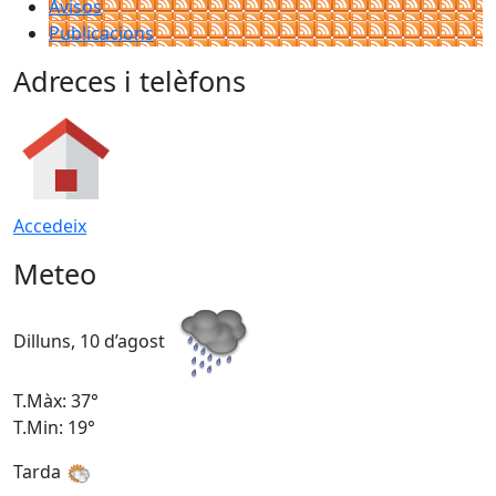
Avisos
Publicacions
Adreces i telèfons
Accedeix
Meteo
Dilluns, 10 d’agost
D
T.Màx: 37°
T
T.Min: 19°
T
Tarda
T