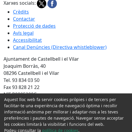
Xarxes socials:
Crèdits
Contactar
Protecció de dades
Avís legal
Accessibilitat
Canal Denúncies (Directiva whistleblower)
Ajuntament de Castellbell i el Vilar
Joaquim Borràs, 40
08296 Castellbell i el Vilar
Tel. 93 834 03 50
Fax 93 828 21 22
NIF P0805200C
Aquest lloc web fa servir cookies pròpies i de tercers per
Amb la col·laboració de:
facilitar-te una experiència de navegació òptima i recollir
informació anònima per millorar i adaptar-nos a les teves
preferències i pautes de navegació. Navegar sense acceptar
les cookies limitarà la visibilitat i funcions del web.
Podeu consultar la
política de cookies
.