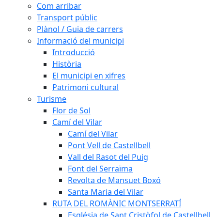
Com arribar
Transport públic
Plànol / Guia de carrers
Informació del municipi
Introducció
Història
El municipi en xifres
Patrimoni cultural
Turisme
Flor de Sol
Camí del Vilar
Camí del Vilar
Pont Vell de Castellbell
Vall del Rasot del Puig
Font del Serraïma
Revolta de Mansuet Boxó
Santa Maria del Vilar
RUTA DEL ROMÀNIC MONTSERRATÍ
Església de Sant Cristòfol de Castellbell