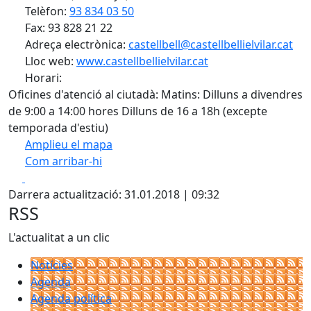
Telèfon:
93 834 03 50
Fax: 93 828 21 22
Adreça electrònica:
castellbell@castellbellielvilar.cat
Lloc web:
www.castellbellielvilar.cat
Horari:
Oficines d'atenció al ciutadà: Matins: Dilluns a divendres
de 9:00 a 14:00 hores Dilluns de 16 a 18h (excepte
temporada d'estiu)
Amplieu el mapa
Com arribar-hi
Leaflet
| ©
OpenStreetMap
contributors
Facebook
X
+
Darrera actualització: 31.01.2018 | 09:32
−
RSS
L'actualitat a un clic
Notícies
Agenda
Agenda política