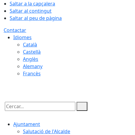
Saltar a la capçalera
Saltar al contingut
Saltar al peu de pàgina
Contactar
Idiomes
Català
Castellà
Anglès
Alemany
Francès
07.08.2026 | 16:57
Cercar:
Ajuntament
Salutació de l'Alcalde