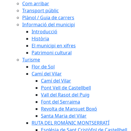
Com arribar
Transport públic
Plànol / Guia de carrers
Informació del municipi
Introducció
Història
El municipi en xifres
Patrimoni cultural
Turisme
Flor de Sol
Camí del Vilar
Camí del Vilar
Pont Vell de Castellbell
Vall del Rasot del Puig
Font del Serraïma
Revolta de Mansuet Boxó
Santa Maria del Vilar
RUTA DEL ROMÀNIC MONTSERRATÍ
Església de Sant Cristòfol de Castellbell