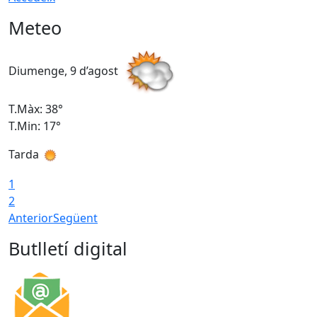
Meteo
Diumenge, 9 d’agost
D
T.Màx: 38°
T
T.Min: 17°
T
Tarda
T
1
2
Anterior
Següent
Butlletí digital