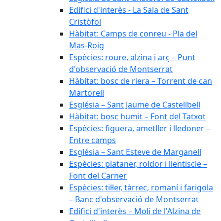
Edifici d'interès - La Sala de Sant
Cristòfol
Hàbitat: Camps de conreu - Pla del
Mas-Roig
Espècies: roure, alzina i arç – Punt
d'observació de Montserrat
Hàbitat: bosc de riera – Torrent de can
Martorell
Església – Sant Jaume de Castellbell
Hàbitat: bosc humit – Font del Tatxot
Espècies: figuera, ametller i lledoner –
Entre camps
Església – Sant Esteve de Marganell
Espècies: plataner, roldor i llentiscle –
Font del Carner
Espècies: til·ler, tàrrec, romaní i farigola
– Banc d'observació de Montserrat
Edifici d'interès – Molí de l'Alzina de