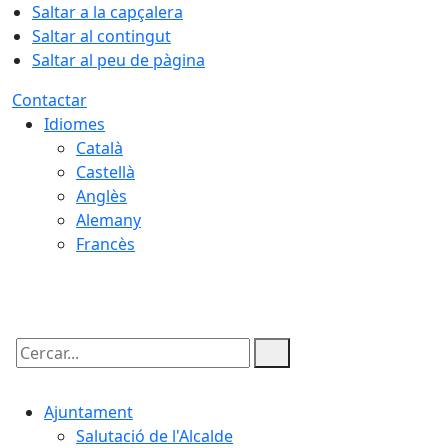
Saltar a la capçalera
Saltar al contingut
Saltar al peu de pàgina
Contactar
Idiomes
Català
Castellà
Anglès
Alemany
Francès
09.08.2026 | 10:05
Cercar:
Ajuntament
Salutació de l'Alcalde