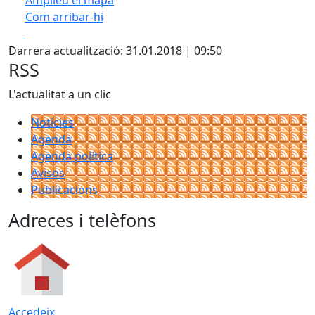
Amplieu el mapa
Com arribar-hi
Leaflet
| ©
OpenStreetMap
contributors
Facebook
X
+
Darrera actualització: 31.01.2018 | 09:50
−
RSS
L'actualitat a un clic
Notícies
Agenda
Agenda política
Avisos
Publicacions
Adreces i telèfons
Accedeix