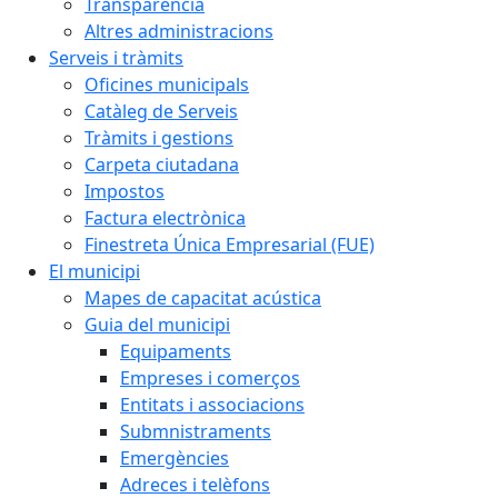
Transparència
Altres administracions
Serveis i tràmits
Oficines municipals
Catàleg de Serveis
Tràmits i gestions
Carpeta ciutadana
Impostos
Factura electrònica
Finestreta Única Empresarial (FUE)
El municipi
Mapes de capacitat acústica
Guia del municipi
Equipaments
Empreses i comerços
Entitats i associacions
Submnistraments
Emergències
Adreces i telèfons