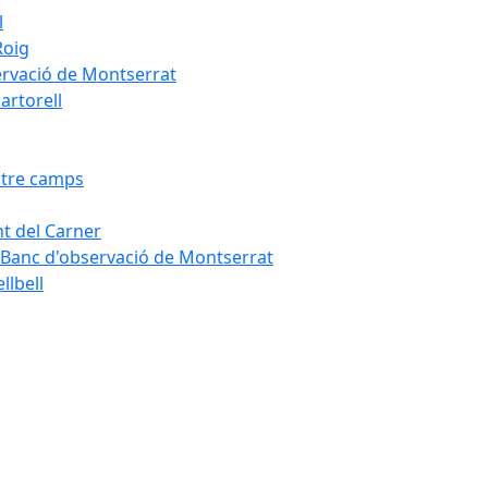
l
Roig
servació de Montserrat
artorell
Entre camps
ont del Carner
la – Banc d'observació de Montserrat
llbell