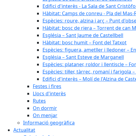
Edifici d'interès - La Sala de Sant Cristòfo
Hàbitat: Camps de conreu - Pla del Mas-
Espècies: roure, alzina i arç – Punt d'ob
Hàbitat: bosc de riera – Torrent de can M
Església – Sant Jaume de Castellbell
Hàbitat: bosc humit – Font del Tatxot
Espècies: figuera, ametller i lledoner – 
Església – Sant Esteve de Marganell
Espècies: plataner, roldor i llentiscle – F
Espècies: til·ler, tàrrec, romaní i farigo
Edifici d'interès – Molí de l'Alzina de Caste
Festes i fires
Llocs d'interès
Rutes
On dormir
On menjar
Informació geogràfica
Actualitat