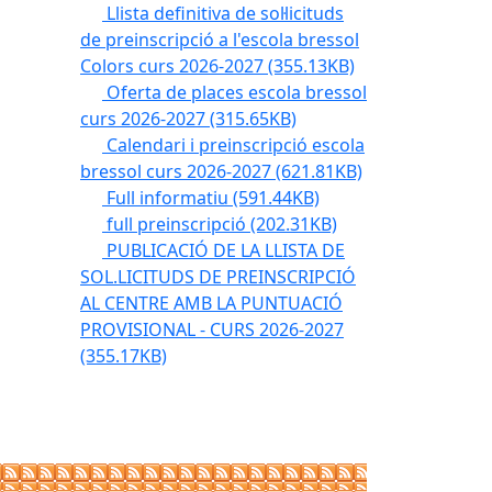
Llista definitiva de sol·licituds
de preinscripció a l'escola bressol
Colors curs 2026-2027
(355.13KB)
Oferta de places escola bressol
curs 2026-2027
(315.65KB)
Calendari i preinscripció escola
bressol curs 2026-2027
(621.81KB)
Full informatiu
(591.44KB)
full preinscripció
(202.31KB)
PUBLICACIÓ DE LA LLISTA DE
SOL.LICITUDS DE PREINSCRIPCIÓ
AL CENTRE AMB LA PUNTUACIÓ
PROVISIONAL - CURS 2026-2027
(355.17KB)