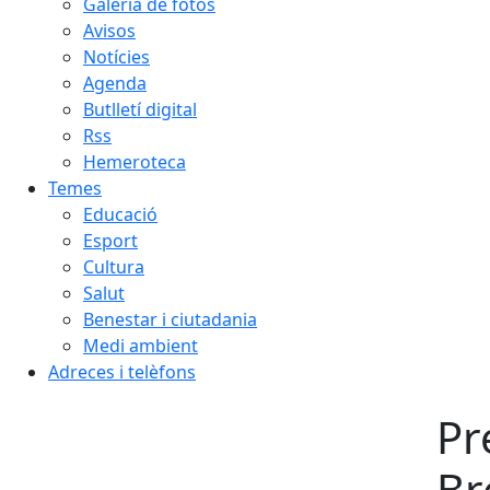
Galeria de fotos
Avisos
Notícies
Agenda
Butlletí digital
Rss
Hemeroteca
Temes
Educació
Esport
Cultura
Salut
Benestar i ciutadania
Medi ambient
Adreces i telèfons
Pr
Br