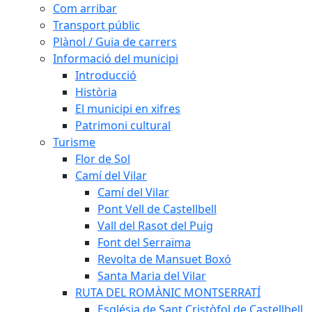
Com arribar
Transport públic
Plànol / Guia de carrers
Informació del municipi
Introducció
Història
El municipi en xifres
Patrimoni cultural
Turisme
Flor de Sol
Camí del Vilar
Camí del Vilar
Pont Vell de Castellbell
Vall del Rasot del Puig
Font del Serraïma
Revolta de Mansuet Boxó
Santa Maria del Vilar
RUTA DEL ROMÀNIC MONTSERRATÍ
Església de Sant Cristòfol de Castellbell