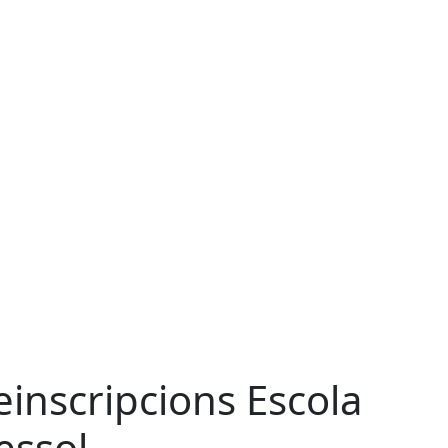
einscripcions Escola
essol