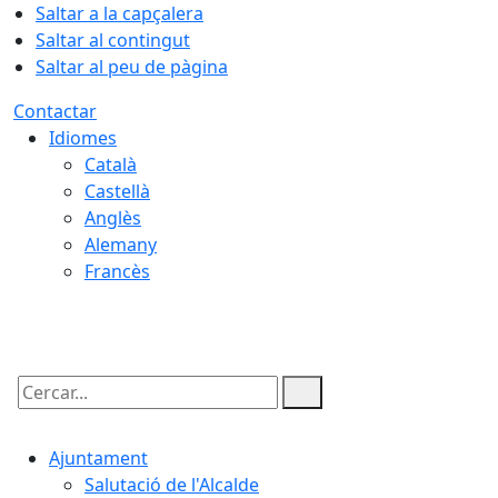
Saltar a la capçalera
Saltar al contingut
Saltar al peu de pàgina
Contactar
Idiomes
Català
Castellà
Anglès
Alemany
Francès
07.08.2026 | 22:33
Cercar:
Ajuntament
Salutació de l'Alcalde