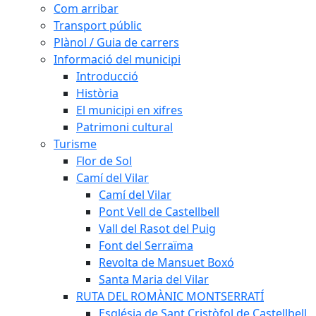
Com arribar
Transport públic
Plànol / Guia de carrers
Informació del municipi
Introducció
Història
El municipi en xifres
Patrimoni cultural
Turisme
Flor de Sol
Camí del Vilar
Camí del Vilar
Pont Vell de Castellbell
Vall del Rasot del Puig
Font del Serraïma
Revolta de Mansuet Boxó
Santa Maria del Vilar
RUTA DEL ROMÀNIC MONTSERRATÍ
Església de Sant Cristòfol de Castellbell