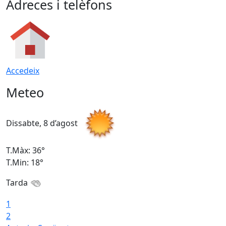
Adreces i telèfons
Accedeix
Meteo
Dissabte, 8 d’agost
D
T.Màx: 36°
T
T.Min: 18°
T
Tarda
1
2