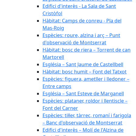
Edifici d'interès - La Sala de Sant
Cristòfol
Hàbitat: Camps de conreu - Pla del
Mas-Roig
Espècies: roure, alzina i arç – Punt
d'observació de Montserrat
Hàbitat: bosc de riera – Torrent de can
Martorell
Església – Sant Jaume de Castellbell
Hàbitat: bosc humit – Font del Tatxot
Espècies: figuera, ametller i lledoner –
Entre camps
Església – Sant Esteve de Marganell
Espècies: plataner, roldor i llentiscle –
Font del Carner
Espècies: til·ler, tàrrec, romaní i farigola
– Banc d'observació de Montserrat
Edifici d'interès – Molí de l'Alzina de