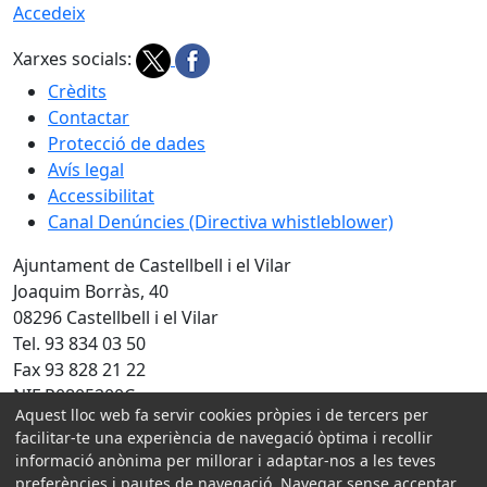
Accedeix
Xarxes socials:
Crèdits
Contactar
Protecció de dades
Avís legal
Accessibilitat
Canal Denúncies (Directiva whistleblower)
Ajuntament de Castellbell i el Vilar
Joaquim Borràs, 40
08296 Castellbell i el Vilar
Tel. 93 834 03 50
Fax 93 828 21 22
NIF P0805200C
Aquest lloc web fa servir cookies pròpies i de tercers per
Amb la col·laboració de:
facilitar-te una experiència de navegació òptima i recollir
informació anònima per millorar i adaptar-nos a les teves
preferències i pautes de navegació. Navegar sense acceptar