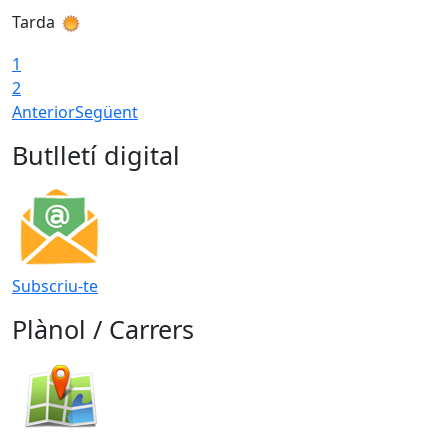
Tarda
T
1
2
Anterior
Següent
Butlletí digital
Subscriu-te
Plànol / Carrers