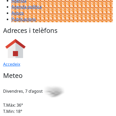
Agenda
Agenda política
Avisos
Publicacions
Adreces i telèfons
Accedeix
Meteo
Divendres, 7 d’agost
D
T.Màx: 36°
T
T.Min: 18°
T