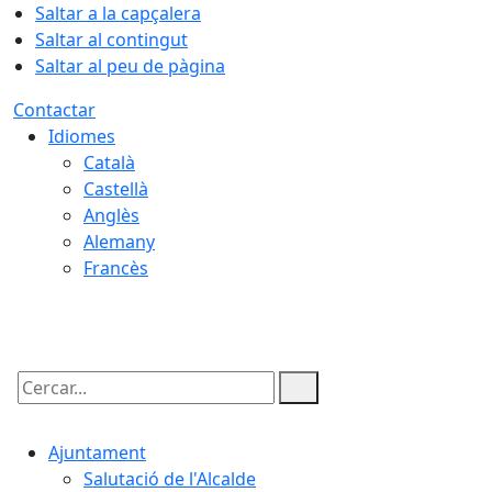
Saltar a la capçalera
Saltar al contingut
Saltar al peu de pàgina
Contactar
Idiomes
Català
Castellà
Anglès
Alemany
Francès
07.08.2026 | 11:47
Cercar:
Ajuntament
Salutació de l'Alcalde