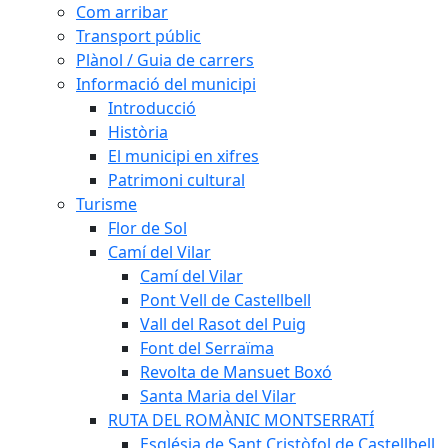
Com arribar
Transport públic
Plànol / Guia de carrers
Informació del municipi
Introducció
Història
El municipi en xifres
Patrimoni cultural
Turisme
Flor de Sol
Camí del Vilar
Camí del Vilar
Pont Vell de Castellbell
Vall del Rasot del Puig
Font del Serraïma
Revolta de Mansuet Boxó
Santa Maria del Vilar
RUTA DEL ROMÀNIC MONTSERRATÍ
Església de Sant Cristòfol de Castellbell