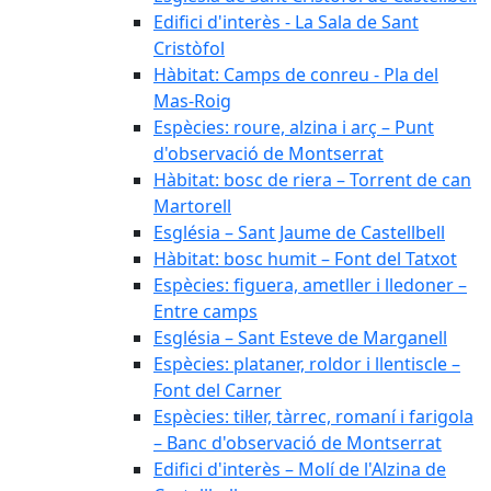
Edifici d'interès - La Sala de Sant
Cristòfol
Hàbitat: Camps de conreu - Pla del
Mas-Roig
Espècies: roure, alzina i arç – Punt
d'observació de Montserrat
Hàbitat: bosc de riera – Torrent de can
Martorell
Església – Sant Jaume de Castellbell
Hàbitat: bosc humit – Font del Tatxot
Espècies: figuera, ametller i lledoner –
Entre camps
Església – Sant Esteve de Marganell
Espècies: plataner, roldor i llentiscle –
Font del Carner
Espècies: til·ler, tàrrec, romaní i farigola
– Banc d'observació de Montserrat
Edifici d'interès – Molí de l'Alzina de