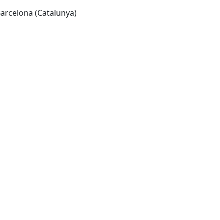
 Barcelona (Catalunya)
Leaflet
| ©
OpenStreetMap
contributors