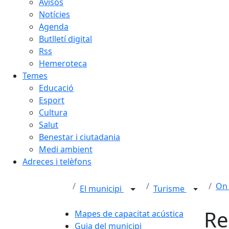
Avisos
Notícies
Agenda
Butlletí digital
Rss
Hemeroteca
Temes
Educació
Esport
Cultura
Salut
Benestar i ciutadania
Medi ambient
Adreces i telèfons
On
El municipi
Turisme
Re
Mapes de capacitat acústica
Guia del municipi