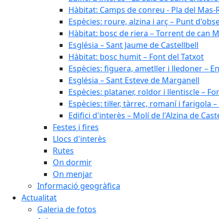
Hàbitat: Camps de conreu - Pla del Mas-
Espècies: roure, alzina i arç – Punt d'ob
Hàbitat: bosc de riera – Torrent de can M
Església – Sant Jaume de Castellbell
Hàbitat: bosc humit – Font del Tatxot
Espècies: figuera, ametller i lledoner – 
Església – Sant Esteve de Marganell
Espècies: plataner, roldor i llentiscle – F
Espècies: til·ler, tàrrec, romaní i farigo
Edifici d'interès – Molí de l'Alzina de Caste
Festes i fires
Llocs d'interès
Rutes
On dormir
On menjar
Informació geogràfica
Actualitat
Galeria de fotos