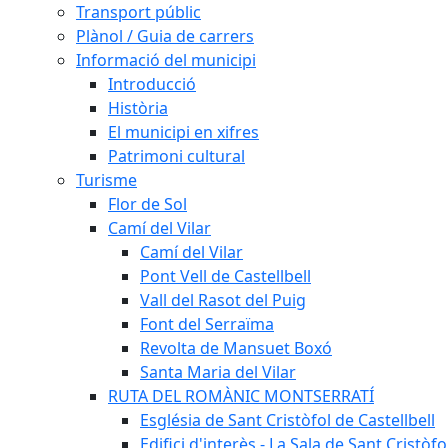
Transport públic
Plànol / Guia de carrers
Informació del municipi
Introducció
Història
El municipi en xifres
Patrimoni cultural
Turisme
Flor de Sol
Camí del Vilar
Camí del Vilar
Pont Vell de Castellbell
Vall del Rasot del Puig
Font del Serraïma
Revolta de Mansuet Boxó
Santa Maria del Vilar
RUTA DEL ROMÀNIC MONTSERRATÍ
Església de Sant Cristòfol de Castellbell
Edifici d'interès - La Sala de Sant Cristòfo