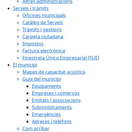
Altres administracions
Serveis i tràmits
Oficines municipals
Catàleg de Serveis
Tràmits i gestions
Carpeta ciutadana
Impostos
Factura electrònica
Finestreta Única Empresarial (FUE)
El municipi
Mapes de capacitat acústica
Guia del municipi
Equipaments
Empreses i comerços
Entitats i associacions
Submnistraments
Emergències
Adreces i telèfons
Com arribar