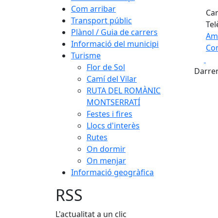
Com arribar
Car
Transport públic
Tel
Plànol / Guia de carrers
Am
Informació del municipi
Com
Turisme
Fa
+
Flor de Sol
Darrer
Camí del Vilar
−
RUTA DEL ROMÀNIC
MONTSERRATÍ
Festes i fires
Llocs d'interès
Rutes
On dormir
On menjar
Informació geogràfica
RSS
L'actualitat a un clic