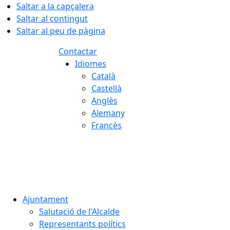
Saltar a la capçalera
Saltar al contingut
Saltar al peu de pàgina
Contactar
Idiomes
Català
Castellà
Anglès
Alemany
Francès
08.08.2026 | 12:11
Ajuntament
Salutació de l'Alcalde
Representants polítics