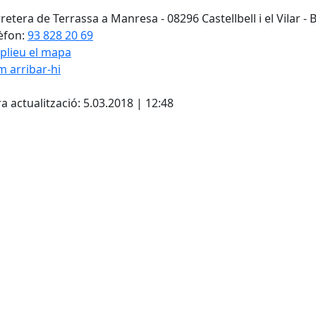
retera de Terrassa a Manresa - 08296 Castellbell i el Vilar -
èfon:
93 828 20 69
plieu el mapa
 arribar-hi
cebook
X
a actualització: 5.03.2018 | 12:48