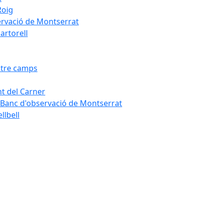
Roig
servació de Montserrat
artorell
Entre camps
ont del Carner
la – Banc d'observació de Montserrat
llbell