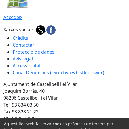
Accedeix
Xarxes socials:
Crèdits
Contactar
Protecció de dades
Avís legal
Accessibilitat
Canal Denúncies (Directiva whistleblower)
Ajuntament de Castellbell i el Vilar
Joaquim Borràs, 40
08296 Castellbell i el Vilar
Tel. 93 834 03 50
Fax 93 828 21 22
NIF P0805200C
Aquest lloc web fa servir cookies pròpies i de tercers per