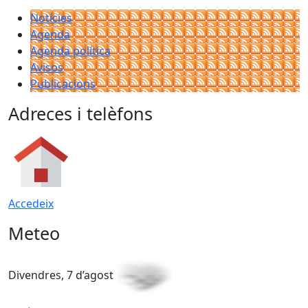
Notícies
Agenda
Agenda política
Avisos
Publicacions
Adreces i telèfons
Accedeix
Meteo
Divendres, 7 d’agost
D