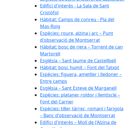
Edifici d'interès - La Sala de Sant
Cristòfol
Hàbitat: Camps de conreu - Pla del
Mas-Roig
Espècies: roure, alzina i arç – Punt
d'observació de Montserrat
Hàbitat: bosc de riera – Torrent de can
Martorell
Església – Sant Jaume de Castellbell
Hàbitat: bosc humit – Font del Tatxot
Espècies: figuera, ametller i lledoner –
Entre camps
Església – Sant Esteve de Marganell
Espècies: plataner, roldor i llentiscle –
Font del Carner
Espècies: til·ler, tàrrec, romaní i farigola
– Banc d'observació de Montserrat
Edifici d'interès – Molí de l'Alzina de