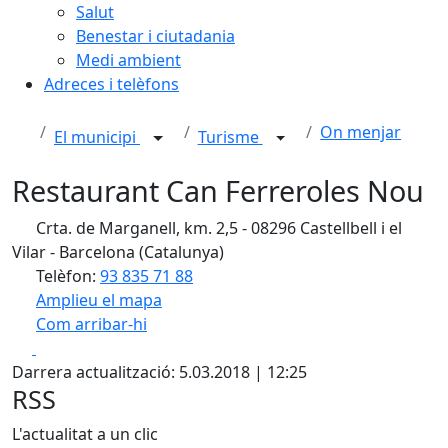
Salut
Benestar i ciutadania
Medi ambient
Adreces i telèfons
On menjar
El municipi
Turisme
Restaurant Can Ferreroles Nou
Crta. de Marganell, km. 2,5 - 08296 Castellbell i el
Vilar - Barcelona (Catalunya)
Telèfon:
93 835 71 88
Amplieu el mapa
Com arribar-hi
Leaflet
| ©
OpenStreetMap
contributors
Facebook
X
+
Darrera actualització: 5.03.2018 | 12:25
−
RSS
L'actualitat a un clic