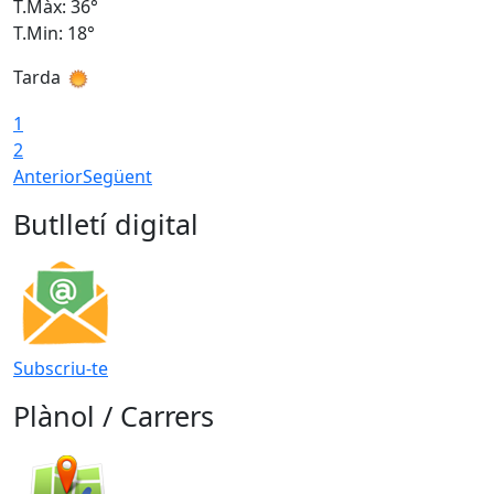
T.Màx: 36°
T
T.Min: 18°
T
Tarda
T
1
2
Anterior
Següent
Butlletí digital
Subscriu-te
Plànol / Carrers