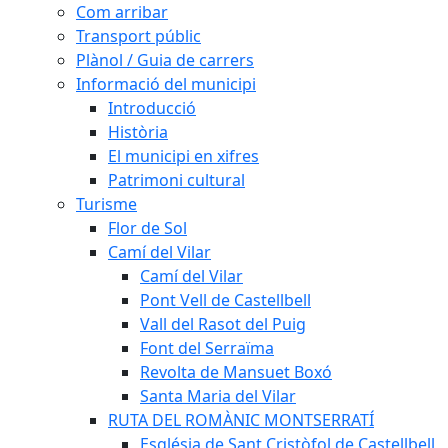
Com arribar
Transport públic
Plànol / Guia de carrers
Informació del municipi
Introducció
Història
El municipi en xifres
Patrimoni cultural
Turisme
Flor de Sol
Camí del Vilar
Camí del Vilar
Pont Vell de Castellbell
Vall del Rasot del Puig
Font del Serraïma
Revolta de Mansuet Boxó
Santa Maria del Vilar
RUTA DEL ROMÀNIC MONTSERRATÍ
Església de Sant Cristòfol de Castellbell