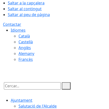
Saltar a la capçalera
Saltar al contingut
Saltar al peu de pàgina
Contactar
Idiomes
Català
Castellà
Anglès
Alemany
Francès
06.08.2026 | 15:47
Cercar:
Ajuntament
Salutació de l'Alcalde