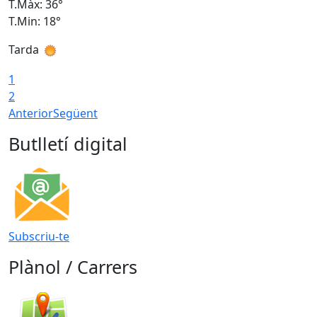
T.Màx: 36°
T
T.Min: 18°
T
Tarda
T
1
2
Anterior
Següent
Butlletí digital
Subscriu-te
Plànol / Carrers