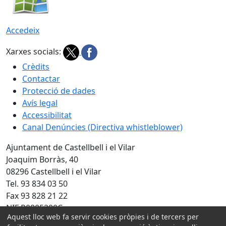
Accedeix
Xarxes socials:
Crèdits
Contactar
Protecció de dades
Avís legal
Accessibilitat
Canal Denúncies (Directiva whistleblower)
Ajuntament de Castellbell i el Vilar
Joaquim Borràs, 40
08296 Castellbell i el Vilar
Tel. 93 834 03 50
Fax 93 828 21 22
NIF P0805200C
Aquest lloc web fa servir cookies pròpies i de tercers per