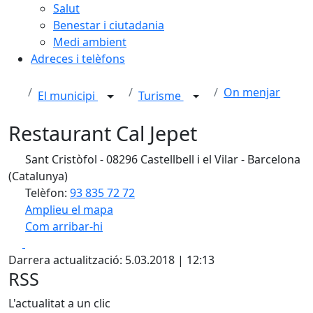
Salut
Benestar i ciutadania
Medi ambient
Adreces i telèfons
On menjar
El municipi
Turisme
Restaurant Cal Jepet
Sant Cristòfol - 08296 Castellbell i el Vilar - Barcelona
(Catalunya)
Telèfon:
93 835 72 72
Amplieu el mapa
Com arribar-hi
Leaflet
| ©
OpenStreetMap
contributors
Facebook
X
+
Darrera actualització: 5.03.2018 | 12:13
−
RSS
L'actualitat a un clic