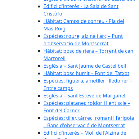
Edifici d'interès - La Sala de Sant
Cristòfol
Hàbitat: Camps de conreu - Pla del
Mas-Roig
Espècies: roure, alzina i arç – Punt
d'observació de Montserrat
Hàbitat: bosc de riera – Torrent de can
Martorell
Església – Sant Jaume de Castellbell
Hàbitat: bosc humit – Font del Tatxot
Espècies: figuera, ametller i lledoner –
Entre camps
Església – Sant Esteve de Marganell
Espècies: plataner, roldor i llentiscle –
Font del Carner
Espècies: til·ler, tàrrec, romaní i farigola
– Banc d'observació de Montserrat
Edifici d'interès – Molí de l'Alzina de