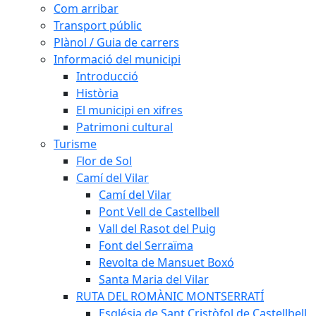
Com arribar
Transport públic
Plànol / Guia de carrers
Informació del municipi
Introducció
Història
El municipi en xifres
Patrimoni cultural
Turisme
Flor de Sol
Camí del Vilar
Camí del Vilar
Pont Vell de Castellbell
Vall del Rasot del Puig
Font del Serraïma
Revolta de Mansuet Boxó
Santa Maria del Vilar
RUTA DEL ROMÀNIC MONTSERRATÍ
Església de Sant Cristòfol de Castellbell