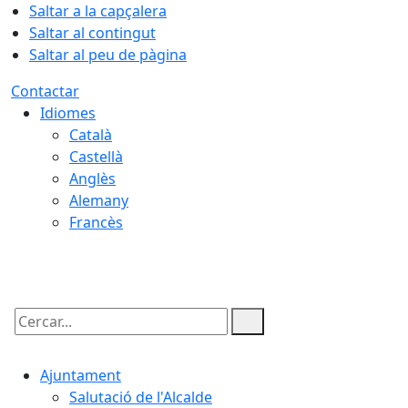
Saltar a la capçalera
Saltar al contingut
Saltar al peu de pàgina
Contactar
Idiomes
Català
Castellà
Anglès
Alemany
Francès
07.08.2026 | 11:37
Cercar:
Ajuntament
Salutació de l'Alcalde