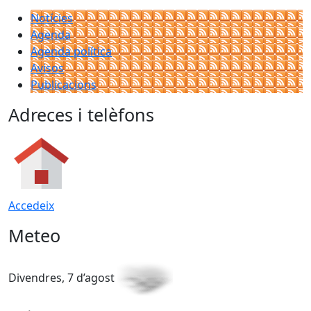
Notícies
Agenda
Agenda política
Avisos
Publicacions
Adreces i telèfons
Accedeix
Meteo
Divendres, 7 d’agost
D