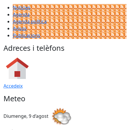
Notícies
Agenda
Agenda política
Avisos
Publicacions
Adreces i telèfons
Accedeix
Meteo
Diumenge, 9 d’agost
D