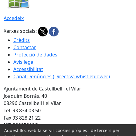
Accedeix
Xarxes socials:
Crèdits
Contactar
Protecció de dades
Avís legal
Accessibilitat
Canal Denúncies (Directiva whistleblower)
Ajuntament de Castellbell i el Vilar
Joaquim Borràs, 40
08296 Castellbell i el Vilar
Tel. 93 834 03 50
Fax 93 828 21 22
NIF P0805200C
Aquest lloc web fa servir cookies pròpies i de tercers per