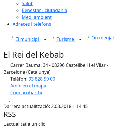
Salut
Benestar i ciutadania
Medi ambient
Adreces i telèfons
On menjar
El municipi
Turisme
El Rei del Kebab
Carrer Bauma, 34 - 08296 Castellbell i el Vilar -
Barcelona (Catalunya)
Telèfon:
93 828 59 00
Amplieu el mapa
Com arribar-hi
Leaflet
| ©
OpenStreetMap
contributors
Facebook
X
+
Darrera actualització: 2.03.2018 | 14:45
−
RSS
L'actualitat a un clic