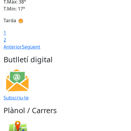
T.Màx: 38°
T
T.Min: 17°
T
Tarda
T
1
2
Anterior
Següent
Butlletí digital
Subscriu-te
Plànol / Carrers