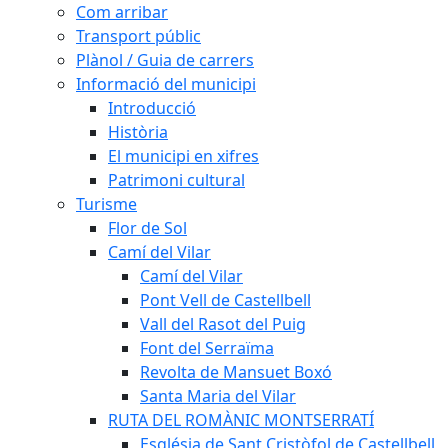
Com arribar
Transport públic
Plànol / Guia de carrers
Informació del municipi
Introducció
Història
El municipi en xifres
Patrimoni cultural
Turisme
Flor de Sol
Camí del Vilar
Camí del Vilar
Pont Vell de Castellbell
Vall del Rasot del Puig
Font del Serraïma
Revolta de Mansuet Boxó
Santa Maria del Vilar
RUTA DEL ROMÀNIC MONTSERRATÍ
Església de Sant Cristòfol de Castellbell