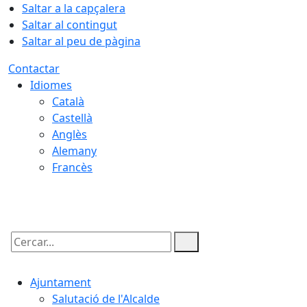
Saltar a la capçalera
Saltar al contingut
Saltar al peu de pàgina
Contactar
Idiomes
Català
Castellà
Anglès
Alemany
Francès
08.08.2026 | 21:23
Cercar:
Ajuntament
Salutació de l'Alcalde