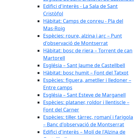
Edifici d'interès - La Sala de Sant
Cristòfol
Hàbitat: Camps de conreu - Pla del
Mas-Roig
Espècies: roure, alzina i arç – Punt
d'observació de Montserrat
Hàbitat: bosc de riera – Torrent de can
Martorell
Església – Sant Jaume de Castellbell
Hàbitat: bosc humit – Font del Tatxot
Espècies: figuera, ametller i lledoner –
Entre camps
Església – Sant Esteve de Marganell
Espècies: plataner, roldor i llentiscle –
Font del Carner
Espècies: til·ler, tàrrec, romaní i farigola
– Banc d'observació de Montserrat
Edifici d'interès – Molí de l'Alzina de