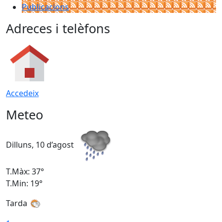
Publicacions
Adreces i telèfons
Accedeix
Meteo
Dilluns, 10 d’agost
D
T.Màx: 37°
T
T.Min: 19°
T
Tarda
T