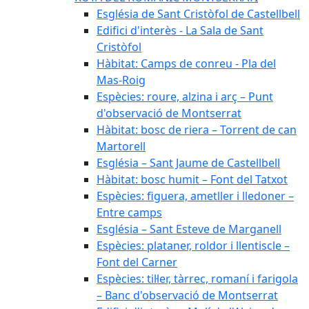
Església de Sant Cristòfol de Castellbell
Edifici d'interès - La Sala de Sant
Cristòfol
Hàbitat: Camps de conreu - Pla del
Mas-Roig
Espècies: roure, alzina i arç – Punt
d'observació de Montserrat
Hàbitat: bosc de riera – Torrent de can
Martorell
Església – Sant Jaume de Castellbell
Hàbitat: bosc humit – Font del Tatxot
Espècies: figuera, ametller i lledoner –
Entre camps
Església – Sant Esteve de Marganell
Espècies: plataner, roldor i llentiscle –
Font del Carner
Espècies: til·ler, tàrrec, romaní i farigola
– Banc d'observació de Montserrat