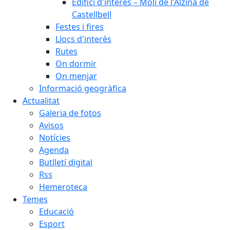
Edifici d'interès – Molí de l'Alzina de
Castellbell
Festes i fires
Llocs d'interès
Rutes
On dormir
On menjar
Informació geogràfica
Actualitat
Galeria de fotos
Avisos
Notícies
Agenda
Butlletí digital
Rss
Hemeroteca
Temes
Educació
Esport