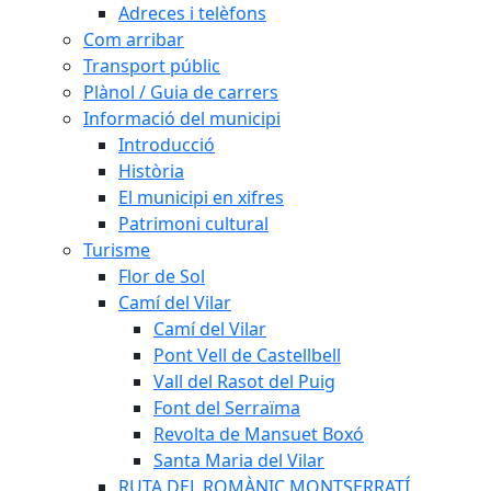
Adreces i telèfons
Com arribar
Transport públic
Plànol / Guia de carrers
Informació del municipi
Introducció
Història
El municipi en xifres
Patrimoni cultural
Turisme
Flor de Sol
Camí del Vilar
Camí del Vilar
Pont Vell de Castellbell
Vall del Rasot del Puig
Font del Serraïma
Revolta de Mansuet Boxó
Santa Maria del Vilar
RUTA DEL ROMÀNIC MONTSERRATÍ