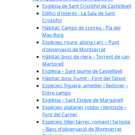
Església de Sant Cristòfol de Castellbell
Edifici d'interès - La Sala de Sant
Cristòfol
Hàbitat: Camps de conreu - Pla del
Mas-Roig
Espècies: roure, alzina i arç – Punt
d'observació de Montserrat
Hàbitat: bosc de riera – Torrent de can
Martorell
Església – Sant Jaume de Castellbell
Hàbitat: bosc humit – Font del Tatxot
Espècies: figuera, ametller i lledoner –
Entre camps
Església – Sant Esteve de Marganell
Espècies: plataner, roldor i llentiscle –
Font del Carner
Espècies: til·ler, tàrrec, romaní i farigola
– Banc d'observació de Montserrat