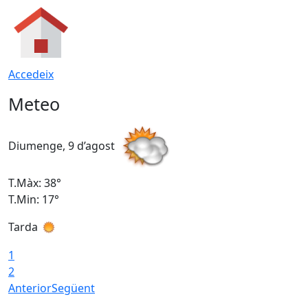
Accedeix
Meteo
Diumenge, 9 d’agost
D
T.Màx: 38°
T
T.Min: 17°
T
Tarda
T
1
2
Anterior
Següent