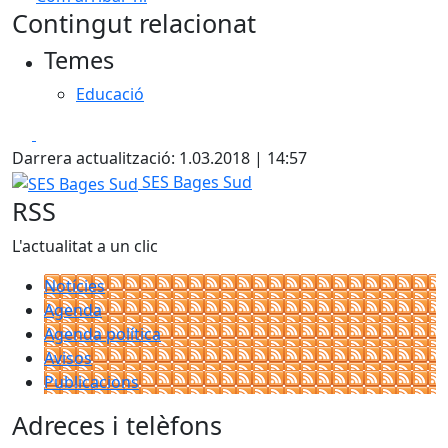
Leaflet
| ©
OpenStreetMap
contributors
Contingut relacionat
+
Temes
−
Educació
Facebook
X
Darrera actualització: 1.03.2018 | 14:57
SES Bages Sud
SES Bages Sud
RSS
L'actualitat a un clic
Notícies
Agenda
Agenda política
Avisos
Publicacions
Adreces i telèfons