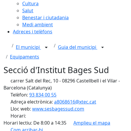
Cultura
Salut
Benestar i ciutadania
Medi ambient
Adreces i telèfons
El municipi
Guia del municipi
Equipaments
Secció d'Institut Bages Sud
carrer Salt del Rec, 10 - 08296 Castellbell i el Vilar -
Barcelona (Catalunya)
Telèfon:
93 834 00 55
Adreça electrònica:
a8068616@xtec.cat
Lloc web:
www.sesbagessud.com
Horari:
Horari lectiu: De 8:00 a 14:35
Amplieu el mapa
Com arribar-hi