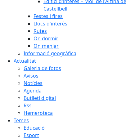
Edifici d'interès – Molí de l'Alzina de
Castellbell
Festes i fires
Llocs d'interès
Rutes
On dormir
On menjar
Informació geogràfica
Actualitat
Galeria de fotos
Avisos
Notícies
Agenda
Butlletí digital
Rss
Hemeroteca
Temes
Educació
Esport