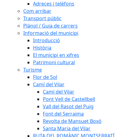
Adreces i telèfons
Com arribar
Transport públic
Plànol / Guia de carrers
Informació del municipi
Introducció
Història
El municipi en xifres
Patrimoni cultural
Turisme
Flor de Sol
Camí del Vilar
Camí del Vilar
Pont Vell de Castellbell
Vall del Rasot del Puig
Font del Serraïma
Revolta de Mansuet Boxó
Santa Maria del Vilar
RUTA DEL ROMÀNIC MONTSERRATÍ