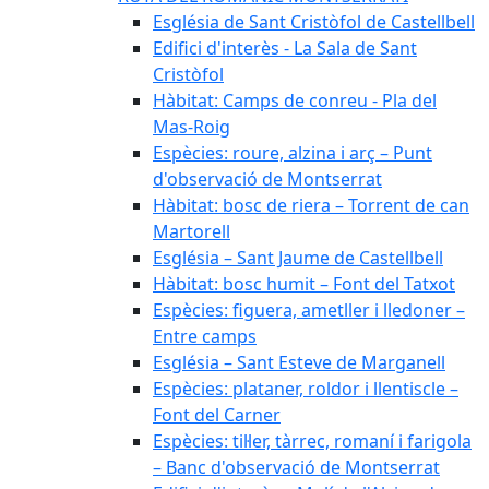
Església de Sant Cristòfol de Castellbell
Edifici d'interès - La Sala de Sant
Cristòfol
Hàbitat: Camps de conreu - Pla del
Mas-Roig
Espècies: roure, alzina i arç – Punt
d'observació de Montserrat
Hàbitat: bosc de riera – Torrent de can
Martorell
Església – Sant Jaume de Castellbell
Hàbitat: bosc humit – Font del Tatxot
Espècies: figuera, ametller i lledoner –
Entre camps
Església – Sant Esteve de Marganell
Espècies: plataner, roldor i llentiscle –
Font del Carner
Espècies: til·ler, tàrrec, romaní i farigola
– Banc d'observació de Montserrat