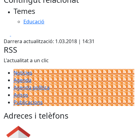
+
Temes
−
Educació
Facebook
X
Darrera actualització: 1.03.2018 | 14:31
RSS
L'actualitat a un clic
Notícies
Agenda
Agenda política
Avisos
Publicacions
Adreces i telèfons