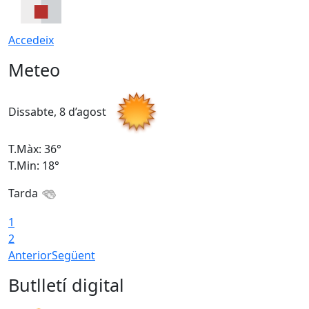
Accedeix
Meteo
Dissabte, 8 d’agost
D
T.Màx: 36°
T
T.Min: 18°
T
Tarda
1
2
Anterior
Següent
Butlletí digital