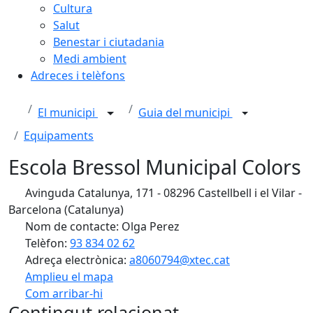
Cultura
Salut
Benestar i ciutadania
Medi ambient
Adreces i telèfons
El municipi
Guia del municipi
Equipaments
Escola Bressol Municipal Colors
Avinguda Catalunya, 171 - 08296 Castellbell i el Vilar -
Barcelona (Catalunya)
Nom de contacte: Olga Perez
Telèfon:
93 834 02 62
Adreça electrònica:
a8060794@xtec.cat
Amplieu el mapa
Com arribar-hi
Leaflet
| ©
OpenStreetMap
contributors
Contingut relacionat