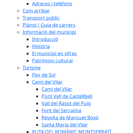
Adreces i telèfons
Com arribar
Transport públic
Plànol / Guia de carrers
Informació del municipi
Introducció
Història
El municipi en xifres
Patrimoni cultural
Turisme
Flor de Sol
Camí del Vilar
Camí del Vilar
Pont Vell de Castellbell
Vall del Rasot del Puig
Font del Serraïma
Revolta de Mansuet Boxó
Santa Maria del Vilar
RUTA DEL ROMÀNIC MONTSERRATÍ