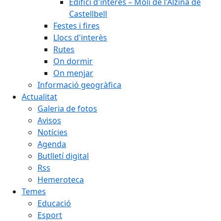
Edifici d'interès – Molí de l'Alzina de
Castellbell
Festes i fires
Llocs d'interès
Rutes
On dormir
On menjar
Informació geogràfica
Actualitat
Galeria de fotos
Avisos
Notícies
Agenda
Butlletí digital
Rss
Hemeroteca
Temes
Educació
Esport