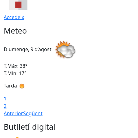
Accedeix
Meteo
Diumenge, 9 d’agost
D
T.Màx: 38°
T
T.Min: 17°
T
Tarda
T
1
2
Anterior
Següent
Butlletí digital