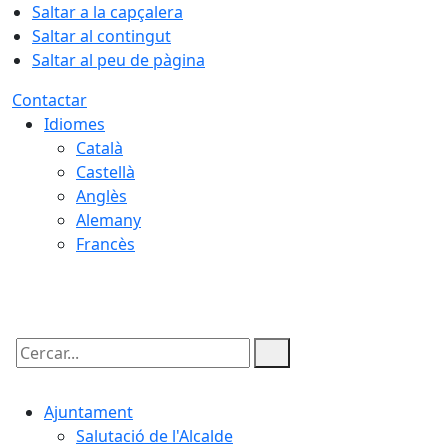
Saltar a la capçalera
Saltar al contingut
Saltar al peu de pàgina
Contactar
Idiomes
Català
Castellà
Anglès
Alemany
Francès
09.08.2026 | 11:13
Cercar:
Ajuntament
Salutació de l'Alcalde