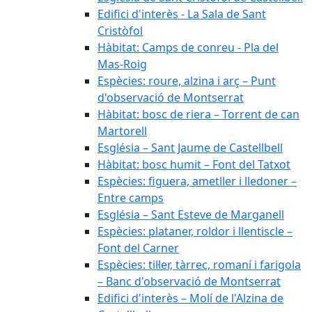
Edifici d'interès - La Sala de Sant
Cristòfol
Hàbitat: Camps de conreu - Pla del
Mas-Roig
Espècies: roure, alzina i arç – Punt
d'observació de Montserrat
Hàbitat: bosc de riera – Torrent de can
Martorell
Església – Sant Jaume de Castellbell
Hàbitat: bosc humit – Font del Tatxot
Espècies: figuera, ametller i lledoner –
Entre camps
Església – Sant Esteve de Marganell
Espècies: plataner, roldor i llentiscle –
Font del Carner
Espècies: til·ler, tàrrec, romaní i farigola
– Banc d'observació de Montserrat
Edifici d'interès – Molí de l'Alzina de