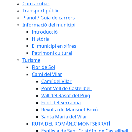
Com arribar
Transport públic
Plànol / Guia de carrers
Informació del municipi
Introducció
Història
El municipi en xifres
Patrimoni cultural
Turisme
Flor de Sol
Camí del Vilar
Camí del Vilar
Pont Vell de Castellbell
Vall del Rasot del Puig
Font del Serraïma
Revolta de Mansuet Boxó
Santa Maria del Vilar
RUTA DEL ROMÀNIC MONTSERRATÍ
Església de Sant Cristòfol de Castellbell