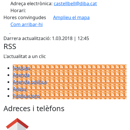
Adreça electrònica:
castellbell@diba.cat
Horari:
Hores convingudes
Amplieu el mapa
Com arribar-hi
Leaflet
| ©
OpenStreetMap
contributors
Facebook
X
+
Darrera actualització: 1.03.2018 | 12:45
−
RSS
L'actualitat a un clic
Notícies
Agenda
Agenda política
Avisos
Publicacions
Adreces i telèfons