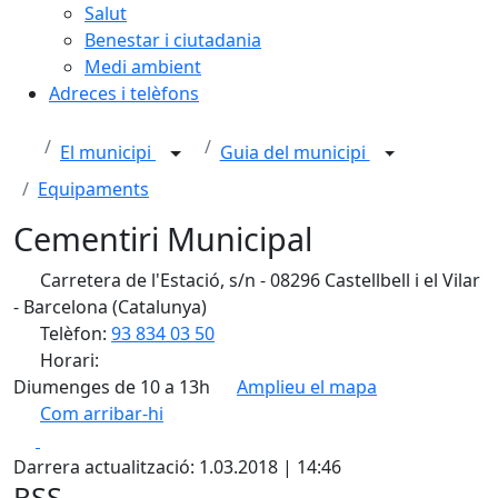
Salut
Benestar i ciutadania
Medi ambient
Adreces i telèfons
El municipi
Guia del municipi
Equipaments
Cementiri Municipal
Carretera de l'Estació, s/n - 08296 Castellbell i el Vilar
- Barcelona (Catalunya)
Telèfon:
93 834 03 50
Horari:
Diumenges de 10 a 13h
Amplieu el mapa
Com arribar-hi
Leaflet
| ©
OpenStreetMap
contributors
Facebook
X
+
Darrera actualització: 1.03.2018 | 14:46
−
RSS