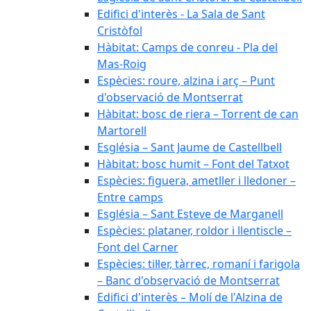
Edifici d'interès - La Sala de Sant
Cristòfol
Hàbitat: Camps de conreu - Pla del
Mas-Roig
Espècies: roure, alzina i arç – Punt
d'observació de Montserrat
Hàbitat: bosc de riera – Torrent de can
Martorell
Església – Sant Jaume de Castellbell
Hàbitat: bosc humit – Font del Tatxot
Espècies: figuera, ametller i lledoner –
Entre camps
Església – Sant Esteve de Marganell
Espècies: plataner, roldor i llentiscle –
Font del Carner
Espècies: til·ler, tàrrec, romaní i farigola
– Banc d'observació de Montserrat
Edifici d'interès – Molí de l'Alzina de