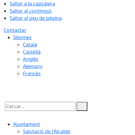
Saltar a la capçalera
Saltar al contingut
Saltar al peu de pàgina
Contactar
Idiomes
Català
Castellà
Anglès
Alemany
Francès
06.08.2026 | 13:25
Cercar:
Ajuntament
Salutació de l'Alcalde