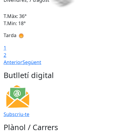
Divendres, 7 d’agost
D
T.Màx: 36°
T
T.Min: 18°
T
Tarda
T
1
2
Anterior
Següent
Butlletí digital
Subscriu-te
Plànol / Carrers