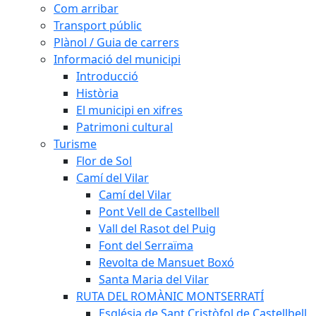
Com arribar
Transport públic
Plànol / Guia de carrers
Informació del municipi
Introducció
Història
El municipi en xifres
Patrimoni cultural
Turisme
Flor de Sol
Camí del Vilar
Camí del Vilar
Pont Vell de Castellbell
Vall del Rasot del Puig
Font del Serraïma
Revolta de Mansuet Boxó
Santa Maria del Vilar
RUTA DEL ROMÀNIC MONTSERRATÍ
Església de Sant Cristòfol de Castellbell