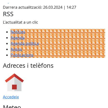
Facebook
X
+
Darrera actualització: 26.03.2024 | 14:27
−
RSS
L'actualitat a un clic
Notícies
Agenda
Agenda política
Avisos
Publicacions
Adreces i telèfons
Accedeix
Meteo