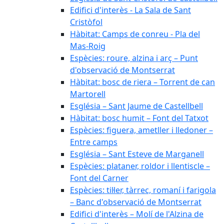
Edifici d'interès - La Sala de Sant
Cristòfol
Hàbitat: Camps de conreu - Pla del
Mas-Roig
Espècies: roure, alzina i arç – Punt
d'observació de Montserrat
Hàbitat: bosc de riera – Torrent de can
Martorell
Església – Sant Jaume de Castellbell
Hàbitat: bosc humit – Font del Tatxot
Espècies: figuera, ametller i lledoner –
Entre camps
Església – Sant Esteve de Marganell
Espècies: plataner, roldor i llentiscle –
Font del Carner
Espècies: til·ler, tàrrec, romaní i farigola
– Banc d'observació de Montserrat
Edifici d'interès – Molí de l'Alzina de