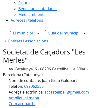
Salut
Benestar i ciutadania
Medi ambient
Adreces i telèfons
El municipi
Guia del municipi
Entitats i associacions
Societat de Caçadors "Les
Merles"
Av. Catalunya, 6 - 08296 Castellbell i el Vilar -
Barcelona (Catalunya)
Nom de contacte: Joan Grau Galobart
Telèfon:
699062556
Adreça electrònica:
sccastellbell@gmail.com
Amplieu el mapa
Com arribar-hi
Leaflet
| ©
OpenStreetMap
contributors