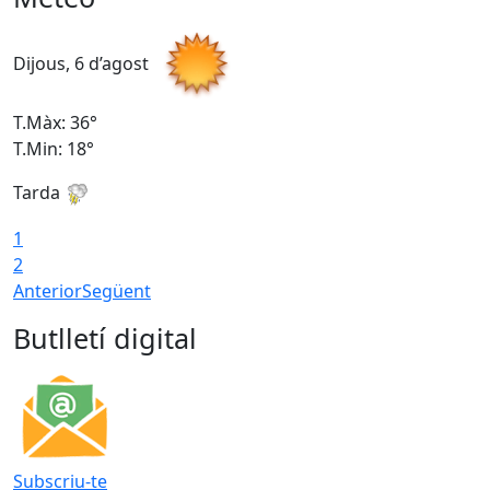
Dijous, 6 d’agost
D
T.Màx: 36°
T
T.Min: 18°
T
Tarda
T
1
2
Anterior
Següent
Butlletí digital
Subscriu-te