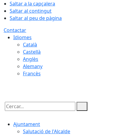
Saltar a la capçalera
Saltar al contingut
Saltar al peu de pàgina
Contactar
Idiomes
Català
Castellà
Anglès
Alemany
Francès
06.08.2026 | 08:57
Cercar:
Ajuntament
Salutació de l'Alcalde