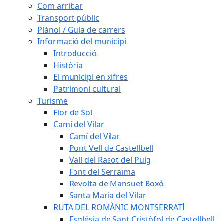
Com arribar
Transport públic
Plànol / Guia de carrers
Informació del municipi
Introducció
Història
El municipi en xifres
Patrimoni cultural
Turisme
Flor de Sol
Camí del Vilar
Camí del Vilar
Pont Vell de Castellbell
Vall del Rasot del Puig
Font del Serraïma
Revolta de Mansuet Boxó
Santa Maria del Vilar
RUTA DEL ROMÀNIC MONTSERRATÍ
Església de Sant Cristòfol de Castellbell