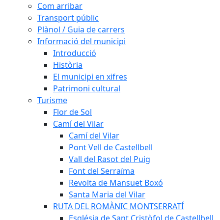
Com arribar
Transport públic
Plànol / Guia de carrers
Informació del municipi
Introducció
Història
El municipi en xifres
Patrimoni cultural
Turisme
Flor de Sol
Camí del Vilar
Camí del Vilar
Pont Vell de Castellbell
Vall del Rasot del Puig
Font del Serraïma
Revolta de Mansuet Boxó
Santa Maria del Vilar
RUTA DEL ROMÀNIC MONTSERRATÍ
Església de Sant Cristòfol de Castellbell