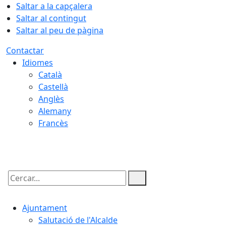
Saltar a la capçalera
Saltar al contingut
Saltar al peu de pàgina
Contactar
Idiomes
Català
Castellà
Anglès
Alemany
Francès
08.08.2026 | 02:57
Cercar:
Ajuntament
Salutació de l'Alcalde