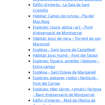
Edifici d'interès - La Sala de Sant
Cristòfol
Hàbitat: Camps de conreu - Pla del
Mas-Roig
Espècies: roure, alzina i arç – Punt
d'observació de Montserrat
Hàbitat: bosc de riera – Torrent de can
Martorell
Església – Sant Jaume de Castellbell
Hàbitat: bosc humit – Font del Tatxot
Espècies: figuera, ametller i lledoner –
Entre camps
Església – Sant Esteve de Marganell
Espècies: plataner, roldor i llentiscle –
Font del Carner
Espècies: til·ler, tàrrec, romaní i farigola
– Banc d'observació de Montserrat
Edifici d'interès – Molí de l'Alzina de