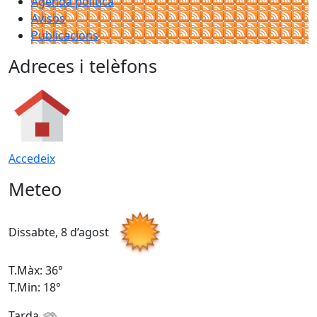
Agenda política
Avisos
Publicacions
Adreces i telèfons
Accedeix
Meteo
Dissabte, 8 d’agost
D
T.Màx: 36°
T
T.Min: 18°
T
Tarda