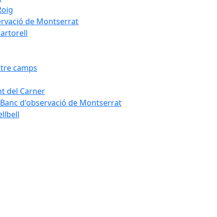
Roig
servació de Montserrat
artorell
Entre camps
ont del Carner
la – Banc d'observació de Montserrat
llbell