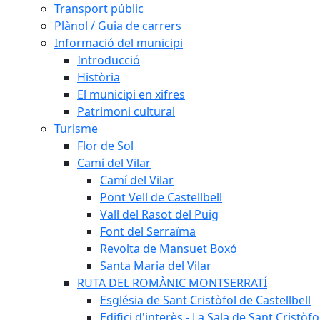
Transport públic
Plànol / Guia de carrers
Informació del municipi
Introducció
Història
El municipi en xifres
Patrimoni cultural
Turisme
Flor de Sol
Camí del Vilar
Camí del Vilar
Pont Vell de Castellbell
Vall del Rasot del Puig
Font del Serraïma
Revolta de Mansuet Boxó
Santa Maria del Vilar
RUTA DEL ROMÀNIC MONTSERRATÍ
Església de Sant Cristòfol de Castellbell
Edifici d'interès - La Sala de Sant Cristòfo