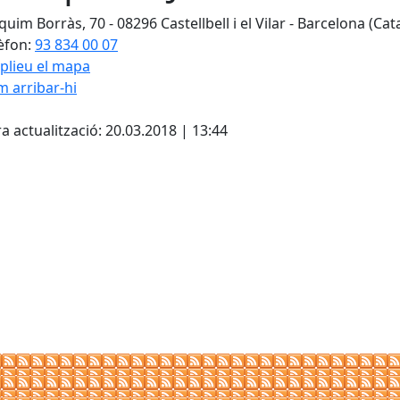
uim Borràs, 70 - 08296 Castellbell i el Vilar - Barcelona (Cat
èfon:
93 834 00 07
plieu el mapa
 arribar-hi
cebook
X
a actualització: 20.03.2018 | 13:44