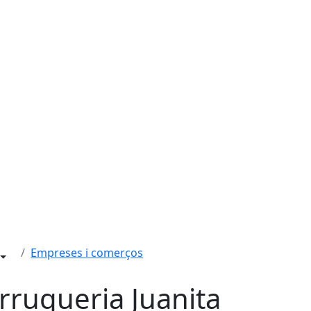
Empreses i comerços
rruqueria Juanita