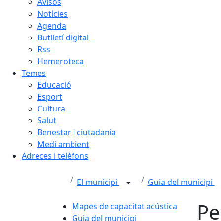
Avisos
Notícies
Agenda
Butlletí digital
Rss
Hemeroteca
Temes
Educació
Esport
Cultura
Salut
Benestar i ciutadania
Medi ambient
Adreces i telèfons
El municipi
Guia del municipi
Pe
Mapes de capacitat acústica
Guia del municipi