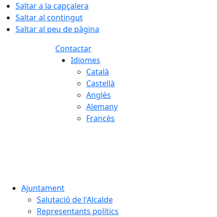
Saltar a la capçalera
Saltar al contingut
Saltar al peu de pàgina
Contactar
Idiomes
Català
Castellà
Anglès
Alemany
Francès
08.08.2026 | 16:36
Ajuntament
Salutació de l'Alcalde
Representants polítics