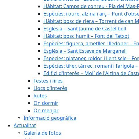
Hàbitat: Camps de conreu - Pla del Mas-
Espècies: roure, alzina i arç – Punt d'ob
Hàbitat: bosc de riera – Torrent de can M
Església – Sant Jaume de Castellbell
Hàbitat: bosc humit – Font del Tatxot
Espècies: figuera, ametller i lledoner – 
Església – Sant Esteve de Marganell
Espècies: plataner, roldor i llentiscle – F
Espècies: til·ler, tàrrec, romaní i farigo
Edifici d'interès – Molí de l'Alzina de Caste
Festes i fires
Llocs d'interès
Rutes
On dormir
On menjar
Informació geogràfica
Actualitat
Galeria de fotos