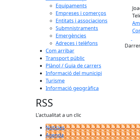
Equipaments
Joaq
Empreses i comerços
Tel
Entitats i associacions
Am
Submnistraments
Com
Emergències
Fa
+
Adreces i telèfons
Darrer
Com arribar
−
Transport públic
Plànol / Guia de carrers
Informació del municipi
Turisme
Informació geogràfica
RSS
L'actualitat a un clic
Notícies
Agenda