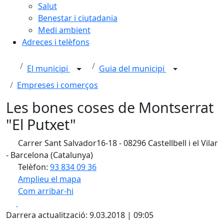
Salut
Benestar i ciutadania
Medi ambient
Adreces i telèfons
El municipi
Guia del municipi
Empreses i comerços
Les bones coses de Montserrat
"El Putxet"
Carrer Sant Salvador16-18 - 08296 Castellbell i el Vilar
- Barcelona (Catalunya)
Telèfon:
93 834 09 36
Amplieu el mapa
Com arribar-hi
Leaflet
| ©
OpenStreetMap
contributors
Facebook
X
+
Darrera actualització: 9.03.2018 | 09:05