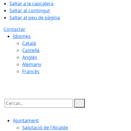
Saltar a la capçalera
Saltar al contingut
Saltar al peu de pàgina
Contactar
Idiomes
Català
Castellà
Anglès
Alemany
Francès
08.08.2026 | 14:47
Cercar:
Ajuntament
Salutació de l'Alcalde