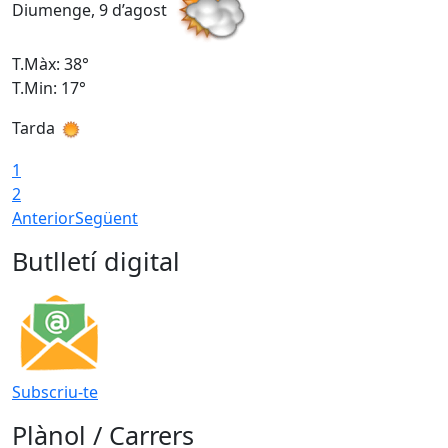
Diumenge, 9 d’agost
D
T.Màx: 38°
T
T.Min: 17°
T
Tarda
T
1
2
Anterior
Següent
Butlletí digital
Subscriu-te
Plànol / Carrers