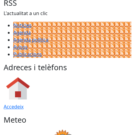
−
RSS
L'actualitat a un clic
Notícies
Agenda
Agenda política
Avisos
Publicacions
Adreces i telèfons
Accedeix
Meteo