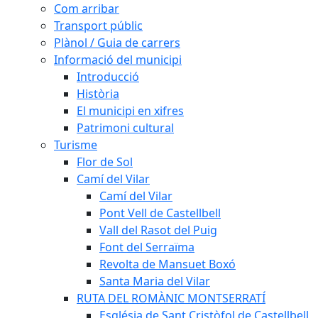
Com arribar
Transport públic
Plànol / Guia de carrers
Informació del municipi
Introducció
Història
El municipi en xifres
Patrimoni cultural
Turisme
Flor de Sol
Camí del Vilar
Camí del Vilar
Pont Vell de Castellbell
Vall del Rasot del Puig
Font del Serraïma
Revolta de Mansuet Boxó
Santa Maria del Vilar
RUTA DEL ROMÀNIC MONTSERRATÍ
Església de Sant Cristòfol de Castellbell