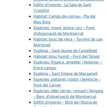
Edifici d'interès - La Sala de Sant
Cristòfol
Hàbitat: Camps de conreu - Pla del
Mas-Roig
Espècies: roure, alzina i arç – Punt
d'observació de Montserrat
Hàbitat: bosc de riera – Torrent de can
Martorell
Església – Sant Jaume de Castellbell
Hàbitat: bosc humit – Font del Tatxot
Espècies: figuera, ametller i lledoner –
Entre camps
Església – Sant Esteve de Marganell
Espècies: plataner, roldor i llentiscle –
Font del Carner
Espècies: til·ler, tàrrec, romaní i farigola
– Banc d'observació de Montserrat
Edifici d'interès – Molí de l'Alzina de