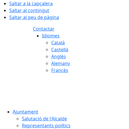
Saltar a la capçalera
Saltar al contingut
Saltar al peu de pàgina
Contactar
Idiomes
Català
Castellà
Anglès
Alemany
Francès
08.08.2026 | 16:19
Ajuntament
Salutació de l'Alcalde
Representants polítics