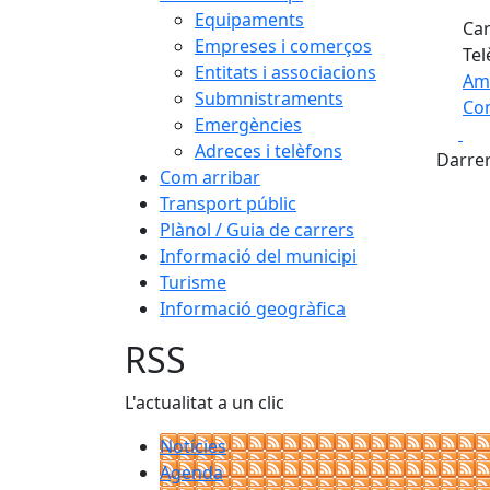
Equipaments
Car
Empreses i comerços
Tel
Entitats i associacions
Am
Submnistraments
Com
Emergències
Fa
+
Adreces i telèfons
Darrer
Com arribar
−
Transport públic
Plànol / Guia de carrers
Informació del municipi
Turisme
Informació geogràfica
RSS
L'actualitat a un clic
Notícies
Agenda