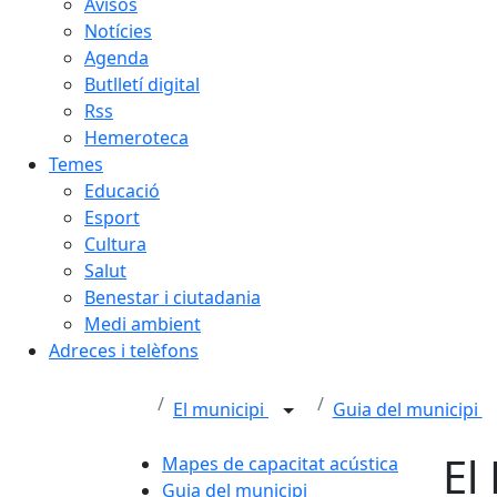
Avisos
Notícies
Agenda
Butlletí digital
Rss
Hemeroteca
Temes
Educació
Esport
Cultura
Salut
Benestar i ciutadania
Medi ambient
Adreces i telèfons
El municipi
Guia del municipi
El
Mapes de capacitat acústica
Guia del municipi