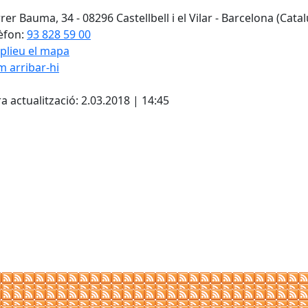
rer Bauma, 34 - 08296 Castellbell i el Vilar - Barcelona (Cata
èfon:
93 828 59 00
plieu el mapa
 arribar-hi
cebook
X
a actualització: 2.03.2018 | 14:45