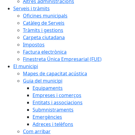
Altres administracions
Serveis i tràmits
Oficines municipals
Catàleg de Serveis
Tràmits i gestions
Carpeta ciutadana
Impostos
Factura electrònica
Finestreta Única Empresarial (FUE)
El municipi
Mapes de capacitat acústica
Guia del municipi
Equipaments
Empreses i comerços
Entitats i associacions
Submnistraments
Emergències
Adreces i telèfons
Com arribar