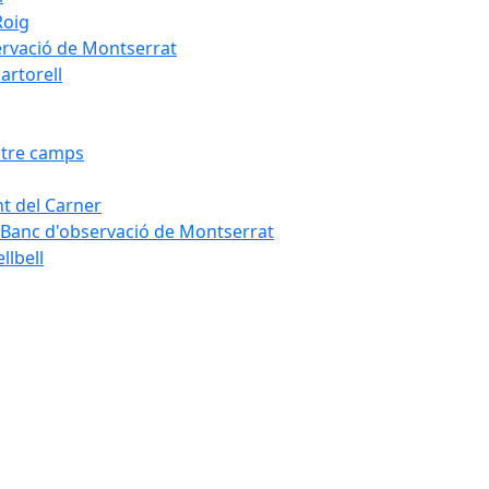
Roig
servació de Montserrat
artorell
Entre camps
ont del Carner
la – Banc d'observació de Montserrat
llbell