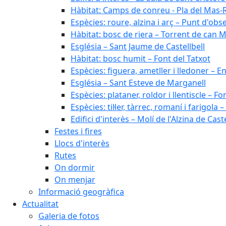
Hàbitat: Camps de conreu - Pla del Mas-
Espècies: roure, alzina i arç – Punt d'ob
Hàbitat: bosc de riera – Torrent de can M
Església – Sant Jaume de Castellbell
Hàbitat: bosc humit – Font del Tatxot
Espècies: figuera, ametller i lledoner – 
Església – Sant Esteve de Marganell
Espècies: plataner, roldor i llentiscle – F
Espècies: til·ler, tàrrec, romaní i farigo
Edifici d'interès – Molí de l'Alzina de Caste
Festes i fires
Llocs d'interès
Rutes
On dormir
On menjar
Informació geogràfica
Actualitat
Galeria de fotos