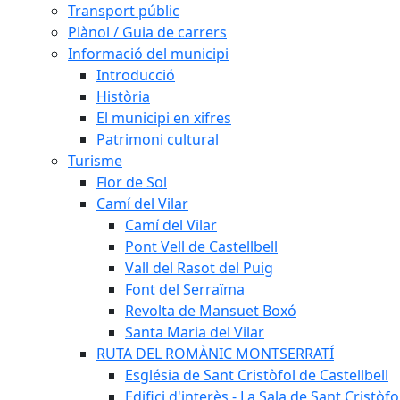
Transport públic
Plànol / Guia de carrers
Informació del municipi
Introducció
Història
El municipi en xifres
Patrimoni cultural
Turisme
Flor de Sol
Camí del Vilar
Camí del Vilar
Pont Vell de Castellbell
Vall del Rasot del Puig
Font del Serraïma
Revolta de Mansuet Boxó
Santa Maria del Vilar
RUTA DEL ROMÀNIC MONTSERRATÍ
Església de Sant Cristòfol de Castellbell
Edifici d'interès - La Sala de Sant Cristòfo