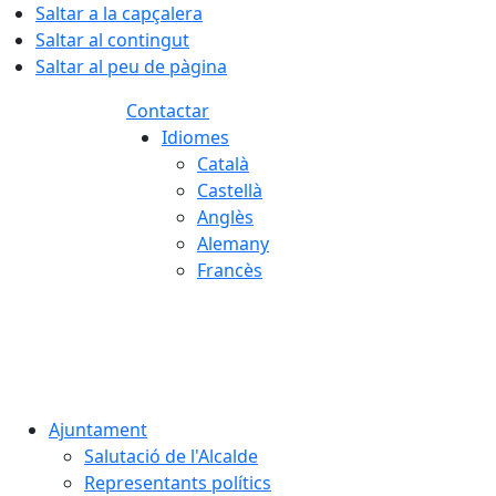
Saltar a la capçalera
Saltar al contingut
Saltar al peu de pàgina
Contactar
Idiomes
Català
Castellà
Anglès
Alemany
Francès
08.08.2026 | 12:57
Ajuntament
Salutació de l'Alcalde
Representants polítics