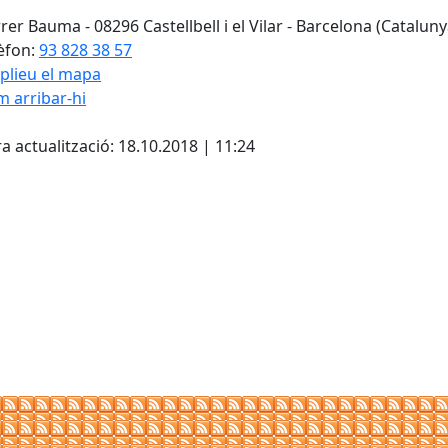
rer Bauma - 08296 Castellbell i el Vilar - Barcelona (Cataluny
èfon:
93 828 38 57
plieu el mapa
 arribar-hi
cebook
X
a actualització: 18.10.2018 | 11:24