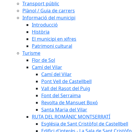
Transport públic
Plànol / Guia de carrers
Informació del municipi
Introducció
Història
El municipi en xifres
Patrimoni cultural
Turisme
Flor de Sol
Camí del Vilar
Camí del Vilar
Pont Vell de Castellbell
Vall del Rasot del Puig
Font del Serraïma
Revolta de Mansuet Boxó
Santa Maria del Vilar
RUTA DEL ROMÀNIC MONTSERRATÍ
Església de Sant Cristòfol de Castellbell
Edifici d'interès - La Sala de Sant Cristòfo