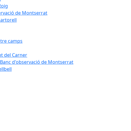
Roig
servació de Montserrat
artorell
Entre camps
ont del Carner
la – Banc d'observació de Montserrat
llbell