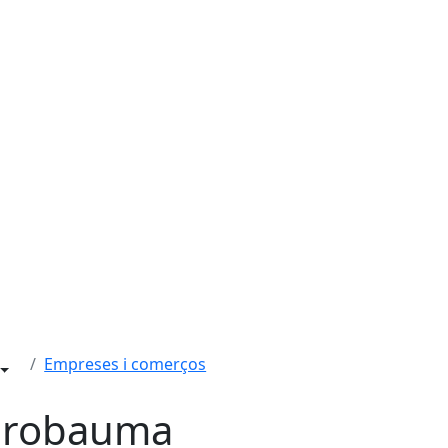
Empreses i comerços
grobauma