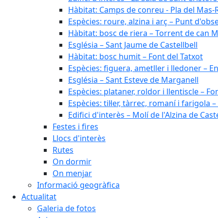
Hàbitat: Camps de conreu - Pla del Mas-
Espècies: roure, alzina i arç – Punt d'ob
Hàbitat: bosc de riera – Torrent de can M
Església – Sant Jaume de Castellbell
Hàbitat: bosc humit – Font del Tatxot
Espècies: figuera, ametller i lledoner – 
Església – Sant Esteve de Marganell
Espècies: plataner, roldor i llentiscle – F
Espècies: til·ler, tàrrec, romaní i farigo
Edifici d'interès – Molí de l'Alzina de Caste
Festes i fires
Llocs d'interès
Rutes
On dormir
On menjar
Informació geogràfica
Actualitat
Galeria de fotos