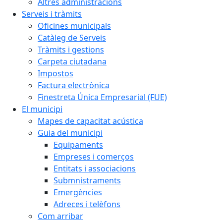
Altres administracions
Serveis i tràmits
Oficines municipals
Catàleg de Serveis
Tràmits i gestions
Carpeta ciutadana
Impostos
Factura electrònica
Finestreta Única Empresarial (FUE)
El municipi
Mapes de capacitat acústica
Guia del municipi
Equipaments
Empreses i comerços
Entitats i associacions
Submnistraments
Emergències
Adreces i telèfons
Com arribar