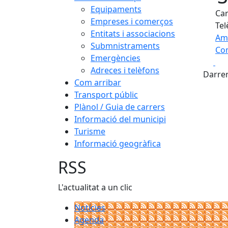
Equipaments
Car
Empreses i comerços
Tel
Entitats i associacions
Am
Submnistraments
Com
Emergències
Fa
+
Adreces i telèfons
Darrer
Com arribar
−
Transport públic
Plànol / Guia de carrers
Informació del municipi
Turisme
Informació geogràfica
RSS
L'actualitat a un clic
Notícies
Agenda