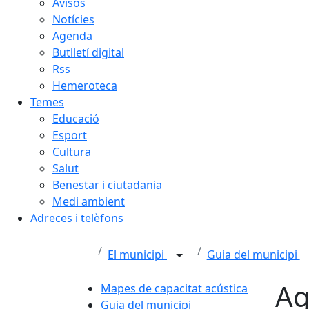
Avisos
Notícies
Agenda
Butlletí digital
Rss
Hemeroteca
Temes
Educació
Esport
Cultura
Salut
Benestar i ciutadania
Medi ambient
Adreces i telèfons
El municipi
Guia del municipi
A
Mapes de capacitat acústica
Guia del municipi