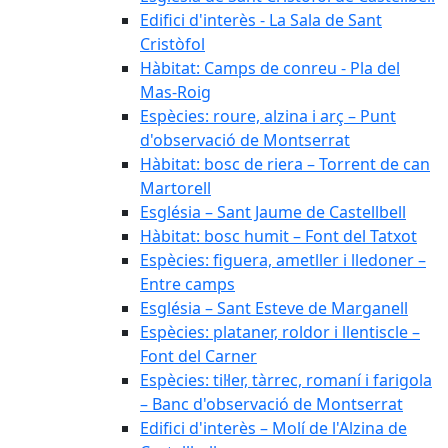
Edifici d'interès - La Sala de Sant
Cristòfol
Hàbitat: Camps de conreu - Pla del
Mas-Roig
Espècies: roure, alzina i arç – Punt
d'observació de Montserrat
Hàbitat: bosc de riera – Torrent de can
Martorell
Església – Sant Jaume de Castellbell
Hàbitat: bosc humit – Font del Tatxot
Espècies: figuera, ametller i lledoner –
Entre camps
Església – Sant Esteve de Marganell
Espècies: plataner, roldor i llentiscle –
Font del Carner
Espècies: til·ler, tàrrec, romaní i farigola
– Banc d'observació de Montserrat
Edifici d'interès – Molí de l'Alzina de