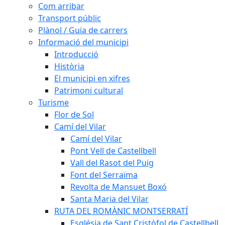
Com arribar
Transport públic
Plànol / Guia de carrers
Informació del municipi
Introducció
Història
El municipi en xifres
Patrimoni cultural
Turisme
Flor de Sol
Camí del Vilar
Camí del Vilar
Pont Vell de Castellbell
Vall del Rasot del Puig
Font del Serraïma
Revolta de Mansuet Boxó
Santa Maria del Vilar
RUTA DEL ROMÀNIC MONTSERRATÍ
Església de Sant Cristòfol de Castellbell