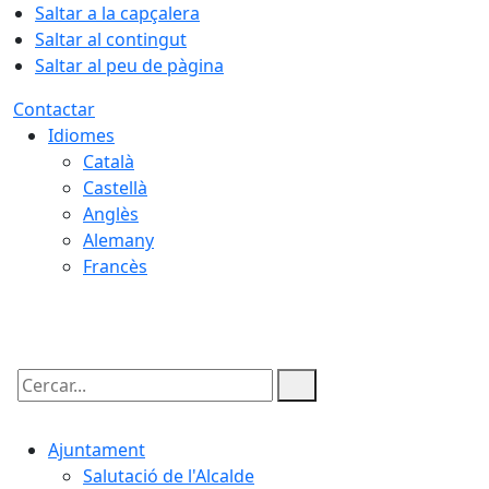
Saltar a la capçalera
Saltar al contingut
Saltar al peu de pàgina
Contactar
Idiomes
Català
Castellà
Anglès
Alemany
Francès
06.08.2026 | 10:55
Cercar:
Ajuntament
Salutació de l'Alcalde