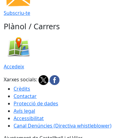
Subscriu-te
Plànol / Carrers
Accedeix
Xarxes socials:
Crèdits
Contactar
Protecció de dades
Avís legal
Accessibilitat
Canal Denúncies (Directiva whistleblower)
Ajuntament de Castellbell i el Vilar