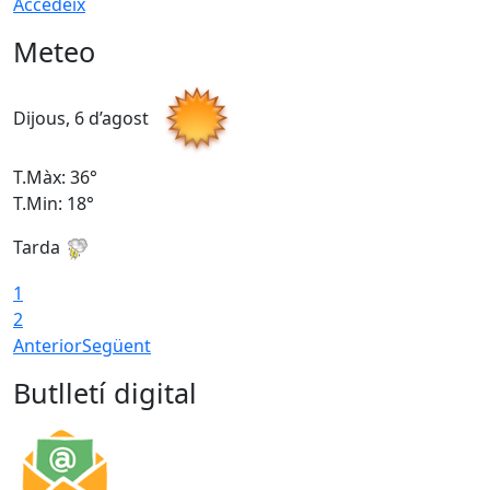
Accedeix
Meteo
Dijous, 6 d’agost
D
T.Màx: 36°
T
T.Min: 18°
T
Tarda
T
1
2
Anterior
Següent
Butlletí digital