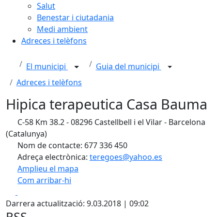
Salut
Benestar i ciutadania
Medi ambient
Adreces i telèfons
El municipi
Guia del municipi
Adreces i telèfons
Hipica terapeutica Casa Bauma
C-58 Km 38.2 - 08296 Castellbell i el Vilar - Barcelona
(Catalunya)
Nom de contacte: 677 336 450
Adreça electrònica:
teregoes@yahoo.es
Amplieu el mapa
Com arribar-hi
Leaflet
| ©
OpenStreetMap
contributors
Facebook
X
+
Darrera actualització: 9.03.2018 | 09:02
−
RSS