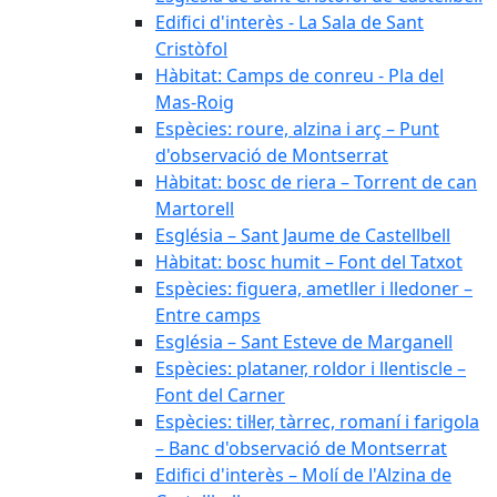
Edifici d'interès - La Sala de Sant
Cristòfol
Hàbitat: Camps de conreu - Pla del
Mas-Roig
Espècies: roure, alzina i arç – Punt
d'observació de Montserrat
Hàbitat: bosc de riera – Torrent de can
Martorell
Església – Sant Jaume de Castellbell
Hàbitat: bosc humit – Font del Tatxot
Espècies: figuera, ametller i lledoner –
Entre camps
Església – Sant Esteve de Marganell
Espècies: plataner, roldor i llentiscle –
Font del Carner
Espècies: til·ler, tàrrec, romaní i farigola
– Banc d'observació de Montserrat
Edifici d'interès – Molí de l'Alzina de