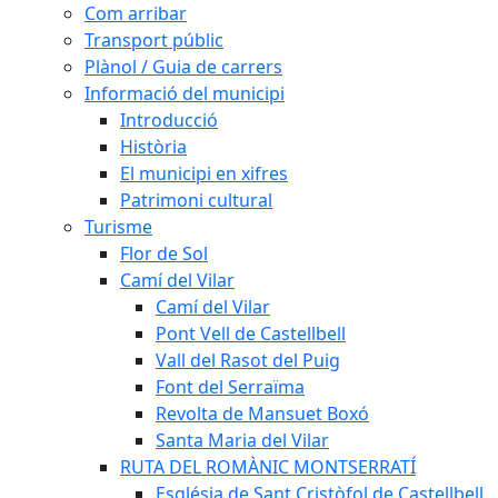
Com arribar
Transport públic
Plànol / Guia de carrers
Informació del municipi
Introducció
Història
El municipi en xifres
Patrimoni cultural
Turisme
Flor de Sol
Camí del Vilar
Camí del Vilar
Pont Vell de Castellbell
Vall del Rasot del Puig
Font del Serraïma
Revolta de Mansuet Boxó
Santa Maria del Vilar
RUTA DEL ROMÀNIC MONTSERRATÍ
Església de Sant Cristòfol de Castellbell