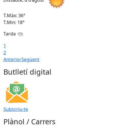
Dissabte, 8 d’agost
D
T.Màx: 36°
T
T.Min: 18°
T
Tarda
1
2
Anterior
Següent
Butlletí digital
Subscriu-te
Plànol / Carrers