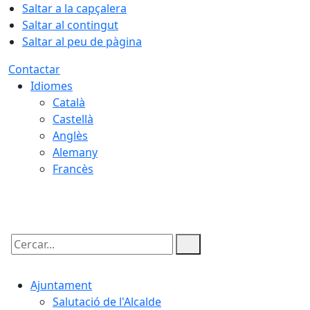
Saltar a la capçalera
Saltar al contingut
Saltar al peu de pàgina
Contactar
Idiomes
Català
Castellà
Anglès
Alemany
Francès
08.08.2026 | 04:11
Cercar:
Ajuntament
Salutació de l'Alcalde