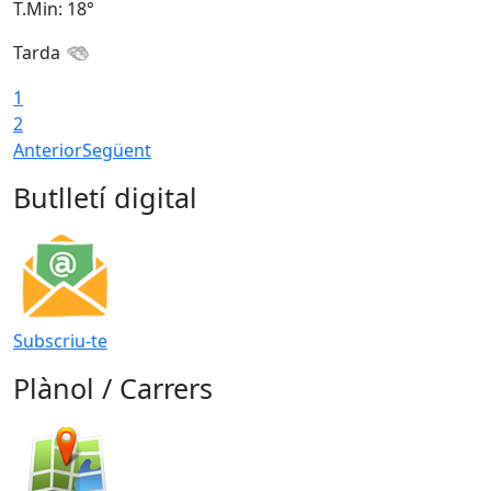
T.Min: 18°
T
Tarda
1
2
Anterior
Següent
Butlletí digital
Subscriu-te
Plànol / Carrers