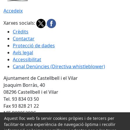
Accedeix
Xarxes socials:
Crèdits
Contactar
Protecció de dades
Avís legal
Accessibilitat
Canal Denúncies (Directiva whistleblower)
Ajuntament de Castellbell i el Vilar
Joaquim Borràs, 40
08296 Castellbell i el Vilar
Tel. 93 834 03 50
Fax 93 828 21 22
NIF P0805200C
Aquest lloc web fa servir cookies pròpies i de tercers per
Amb la col·laboració de:
facilitar-te una experiència de navegació òptima i recollir