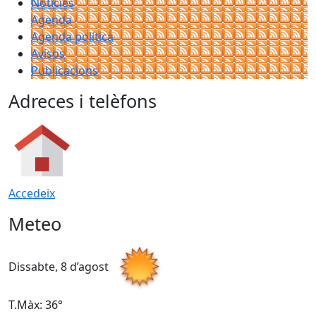
Notícies
Agenda
Agenda política
Avisos
Publicacions
Adreces i telèfons
Accedeix
Meteo
Dissabte, 8 d’agost
D
T.Màx: 36°
T