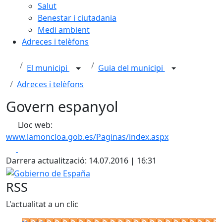
Salut
Benestar i ciutadania
Medi ambient
Adreces i telèfons
El municipi
Guia del municipi
Adreces i telèfons
Govern espanyol
Lloc web:
www.lamoncloa.gob.es/Paginas/index.aspx
Facebook
X
Darrera actualització: 14.07.2016 | 16:31
Gobierno de España
RSS
L'actualitat a un clic