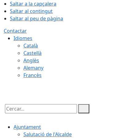
Saltar a la capçalera
Saltar al contingut
Saltar al peu de pàgina
Contactar
Idiomes
Català
Castellà
Anglès
Alemany
Francès
08.08.2026 | 05:38
Cercar:
Ajuntament
Salutació de l'Alcalde