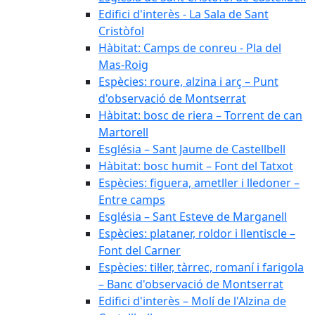
Edifici d'interès - La Sala de Sant
Cristòfol
Hàbitat: Camps de conreu - Pla del
Mas-Roig
Espècies: roure, alzina i arç – Punt
d'observació de Montserrat
Hàbitat: bosc de riera – Torrent de can
Martorell
Església – Sant Jaume de Castellbell
Hàbitat: bosc humit – Font del Tatxot
Espècies: figuera, ametller i lledoner –
Entre camps
Església – Sant Esteve de Marganell
Espècies: plataner, roldor i llentiscle –
Font del Carner
Espècies: til·ler, tàrrec, romaní i farigola
– Banc d'observació de Montserrat
Edifici d'interès – Molí de l'Alzina de