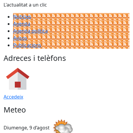
L'actualitat a un clic
Notícies
Agenda
Agenda política
Avisos
Publicacions
Adreces i telèfons
Accedeix
Meteo
Diumenge, 9 d’agost
D