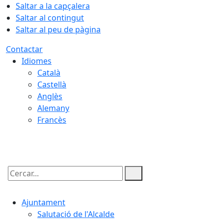
Saltar a la capçalera
Saltar al contingut
Saltar al peu de pàgina
Contactar
Idiomes
Català
Castellà
Anglès
Alemany
Francès
08.08.2026 | 16:08
Cercar:
Ajuntament
Salutació de l'Alcalde