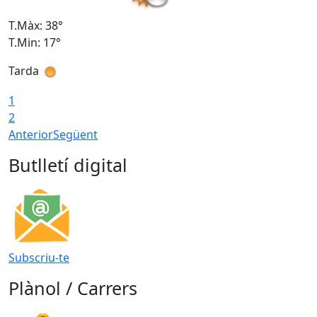
T.Màx: 38°
T
T.Min: 17°
T
Tarda
T
1
2
Anterior
Següent
Butlletí digital
Subscriu-te
Plànol / Carrers