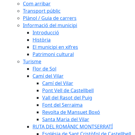
Com arribar
Transport públic
Plànol / Guia de carrers
Informació del municipi
Introducció
Història
El municipi en xifres
Patrimoni cultural
Turisme
Flor de Sol
Camí del Vilar
Camí del Vilar
Pont Vell de Castellbell
Vall del Rasot del Puig
Font del Serraïma
Revolta de Mansuet Boxó
Santa Maria del Vilar
RUTA DEL ROMÀNIC MONTSERRATÍ
Església de Sant Cristòfol de Castellbell