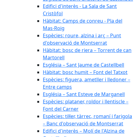
Edifici d'interès - La Sala de Sant
Cristòfol
Hàbitat: Camps de conreu - Pla del
Mas-Roig
Espècies: roure, alzina i arç – Punt
d'observació de Montserrat
Hàbitat: bosc de riera – Torrent de can
Martorell
Església – Sant Jaume de Castellbell
Hàbitat: bosc humit – Font del Tatxot
Espècies: figuera, ametller i lledoner –
Entre camps
Església – Sant Esteve de Marganell
Espècies: plataner, roldor i llentiscle –
Font del Carner
Espècies: til·ler, tàrrec, romaní i farigola
– Banc d'observació de Montserrat
Edifici d'interès – Molí de l'Alzina de