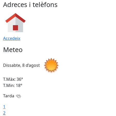
Adreces i telèfons
Accedeix
Meteo
Dissabte, 8 d’agost
D
T.Màx: 36°
T
T.Min: 18°
T
Tarda
1
2