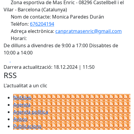
Zona esportiva de Mas Enric - 08296 Castellbell i el
Vilar - Barcelona (Catalunya)
Nom de contacte: Monica Paredes Durán
Telèfon:
676204194
Adreça electrònica:
canpratmasenric@gmail.com
Horari:
De dilluns a divendres de 9:00 a 17:00 Dissabtes de
10:00 a 14:00
Facebook
X
Darrera actualització: 18.12.2024 | 11:50
RSS
L'actualitat a un clic
Notícies
Agenda
Agenda política
Avisos
Publicacions