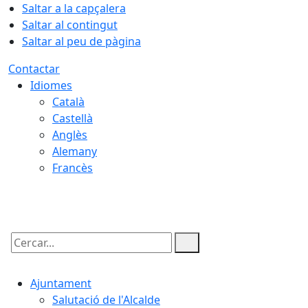
Saltar a la capçalera
Saltar al contingut
Saltar al peu de pàgina
Contactar
Idiomes
Català
Castellà
Anglès
Alemany
Francès
08.08.2026 | 03:51
Cercar:
Ajuntament
Salutació de l'Alcalde