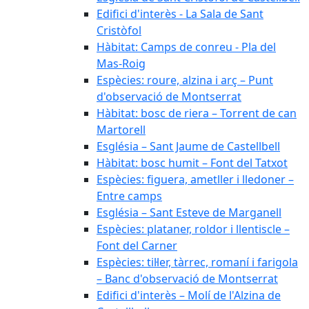
Edifici d'interès - La Sala de Sant
Cristòfol
Hàbitat: Camps de conreu - Pla del
Mas-Roig
Espècies: roure, alzina i arç – Punt
d'observació de Montserrat
Hàbitat: bosc de riera – Torrent de can
Martorell
Església – Sant Jaume de Castellbell
Hàbitat: bosc humit – Font del Tatxot
Espècies: figuera, ametller i lledoner –
Entre camps
Església – Sant Esteve de Marganell
Espècies: plataner, roldor i llentiscle –
Font del Carner
Espècies: til·ler, tàrrec, romaní i farigola
– Banc d'observació de Montserrat
Edifici d'interès – Molí de l'Alzina de