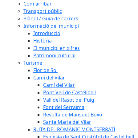
Com arribar
Transport públic
Plànol / Guia de carrers
Informació del municipi
Introducció
Història
El municipi en xifres
Patrimoni cultural
Turisme
Flor de Sol
Camí del Vilar
Camí del Vilar
Pont Vell de Castellbell
Vall del Rasot del Puig
Font del Serraïma
Revolta de Mansuet Boxó
Santa Maria del Vilar
RUTA DEL ROMÀNIC MONTSERRATÍ
Església de Sant Cristòfol de Castellbell