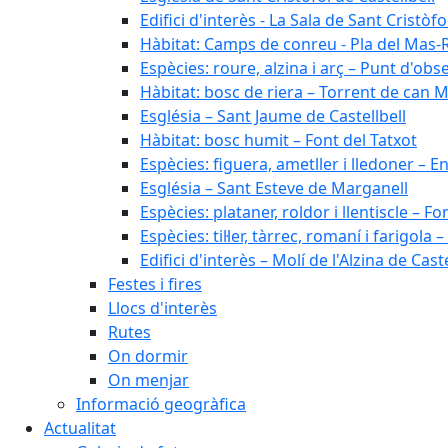
Edifici d'interès - La Sala de Sant Cristòfo
Hàbitat: Camps de conreu - Pla del Mas-
Espècies: roure, alzina i arç – Punt d'ob
Hàbitat: bosc de riera – Torrent de can M
Església – Sant Jaume de Castellbell
Hàbitat: bosc humit – Font del Tatxot
Espècies: figuera, ametller i lledoner – 
Església – Sant Esteve de Marganell
Espècies: plataner, roldor i llentiscle – F
Espècies: til·ler, tàrrec, romaní i farigo
Edifici d'interès – Molí de l'Alzina de Caste
Festes i fires
Llocs d'interès
Rutes
On dormir
On menjar
Informació geogràfica
Actualitat