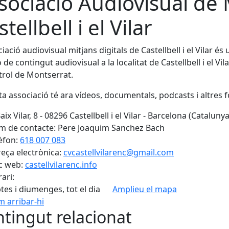
sociació Audiovisual de M
tellbell i el Vilar
ciació audiovisual mitjans digitals de Castellbell i el Vilar és
ó de contingut audiovisual a la localitat de Castellbell i el V
rol de Montserrat.
a associació té ara vídeos, documentals, podcasts i altres
aix Vilar, 8 - 08296 Castellbell i el Vilar - Barcelona (Catalunya
 de contacte: Pere Joaquim Sanchez Bach
èfon:
618 007 083
eça electrònica:
cvcastellvilarenc@gmail.com
c web:
castellvilarenc.info
ari:
tes i diumenges, tot el dia
Amplieu el mapa
 arribar-hi
tingut relacionat