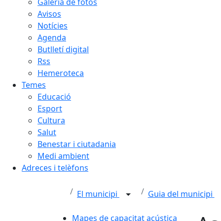
Galeria de fotos
Avisos
Notícies
Agenda
Butlletí digital
Rss
Hemeroteca
Temes
Educació
Esport
Cultura
Salut
Benestar i ciutadania
Medi ambient
Adreces i telèfons
El municipi
Guia del municipi
Mapes de capacitat acústica