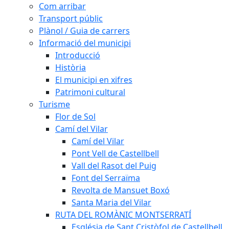
Com arribar
Transport públic
Plànol / Guia de carrers
Informació del municipi
Introducció
Història
El municipi en xifres
Patrimoni cultural
Turisme
Flor de Sol
Camí del Vilar
Camí del Vilar
Pont Vell de Castellbell
Vall del Rasot del Puig
Font del Serraïma
Revolta de Mansuet Boxó
Santa Maria del Vilar
RUTA DEL ROMÀNIC MONTSERRATÍ
Església de Sant Cristòfol de Castellbell