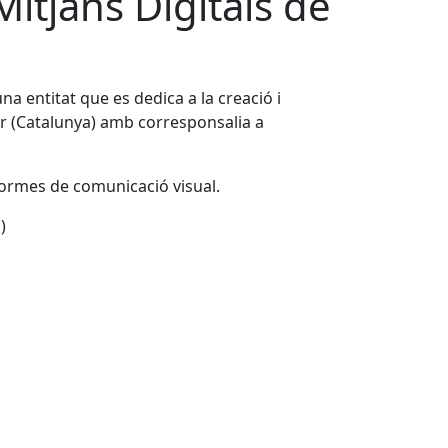
itjans Digitals de
 una entitat que es dedica a la creació i
ilar (Catalunya) amb corresponsalia a
 formes de comunicació visual.
)
Leaflet
| ©
OpenStreetMap
contributors