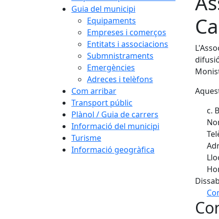
As
Guia del municipi
Cas
Equipaments
Empreses i comerços
Entitats i associacions
L'Asso
Submnistraments
difusi
Emergències
Monist
Adreces i telèfons
Com arribar
Aquest
Transport públic
c. B
Plànol / Guia de carrers
Nom
Informació del municipi
Tel
Turisme
Adr
Informació geogràfica
Llo
Hor
Dissab
Com
Con
+