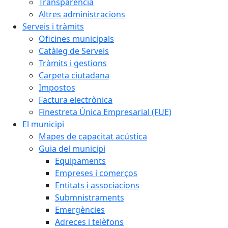
Transparència
Altres administracions
Serveis i tràmits
Oficines municipals
Catàleg de Serveis
Tràmits i gestions
Carpeta ciutadana
Impostos
Factura electrònica
Finestreta Única Empresarial (FUE)
El municipi
Mapes de capacitat acústica
Guia del municipi
Equipaments
Empreses i comerços
Entitats i associacions
Submnistraments
Emergències
Adreces i telèfons