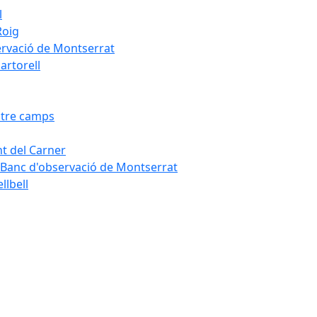
l
Roig
servació de Montserrat
artorell
Entre camps
ont del Carner
la – Banc d'observació de Montserrat
llbell