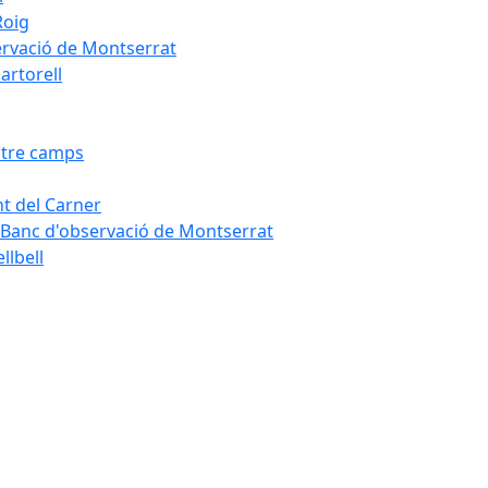
Roig
servació de Montserrat
artorell
Entre camps
ont del Carner
la – Banc d'observació de Montserrat
llbell