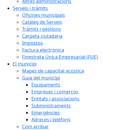
Altres administracions
Serveis i tràmits
Oficines municipals
Catàleg de Serveis
Tràmits i gestions
Carpeta ciutadana
Impostos
Factura electrònica
Finestreta Única Empresarial (FUE)
El municipi
Mapes de capacitat acústica
Guia del municipi
Equipaments
Empreses i comerços
Entitats i associacions
Submnistraments
Emergències
Adreces i telèfons
Com arribar