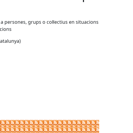
 persones, grups o col·lectius en situacions
acions
Catalunya)
Leaflet
| ©
OpenStreetMap
contributors