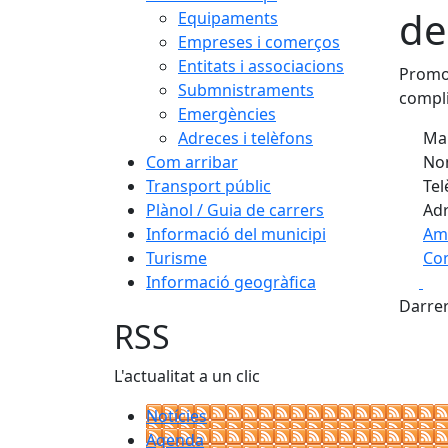
de
Equipaments
Empreses i comerços
Entitats i associacions
Promou
Submnistraments
compli
Emergències
Adreces i telèfons
Mar
Com arribar
Nom
Transport públic
Tel
Plànol / Guia de carrers
Adr
Informació del municipi
Am
Turisme
Com
Fa
Informació geogràfica
+
Darrer
−
RSS
L'actualitat a un clic
Notícies
Agenda