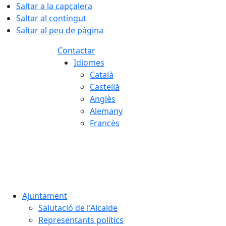
Saltar a la capçalera
Saltar al contingut
Saltar al peu de pàgina
Contactar
Idiomes
Català
Castellà
Anglès
Alemany
Francès
07.08.2026 | 19:15
Ajuntament
Salutació de l'Alcalde
Representants polítics