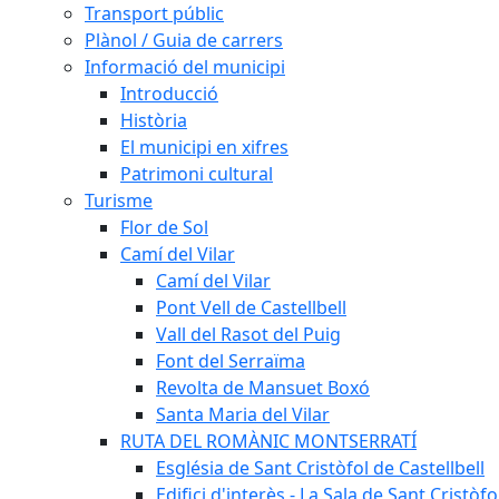
Transport públic
Plànol / Guia de carrers
Informació del municipi
Introducció
Història
El municipi en xifres
Patrimoni cultural
Turisme
Flor de Sol
Camí del Vilar
Camí del Vilar
Pont Vell de Castellbell
Vall del Rasot del Puig
Font del Serraïma
Revolta de Mansuet Boxó
Santa Maria del Vilar
RUTA DEL ROMÀNIC MONTSERRATÍ
Església de Sant Cristòfol de Castellbell
Edifici d'interès - La Sala de Sant Cristòfo