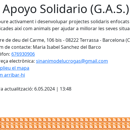
 Apoyo Solidario (G.A.S.)
re activament i desenvolupar projectes solidaris enfocats a
cades així com animals per ajudar a millorar les seves situ
e de deu del Carme, 106 bis - 08222 Terrassa - Barcelona (
 de contacte: Maria Isabel Sanchez del Barco
èfon:
676930906
eça electrònica:
sinanimodelucrogas@gmail.com
plieu el mapa
 arribar-hi
cebook
X
a actualització: 6.05.2024 | 13:48