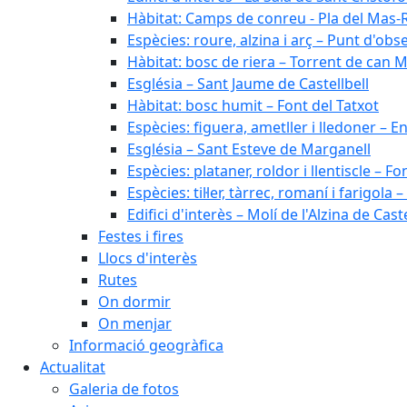
Hàbitat: Camps de conreu - Pla del Mas-
Espècies: roure, alzina i arç – Punt d'ob
Hàbitat: bosc de riera – Torrent de can M
Església – Sant Jaume de Castellbell
Hàbitat: bosc humit – Font del Tatxot
Espècies: figuera, ametller i lledoner – 
Església – Sant Esteve de Marganell
Espècies: plataner, roldor i llentiscle – F
Espècies: til·ler, tàrrec, romaní i farigo
Edifici d'interès – Molí de l'Alzina de Caste
Festes i fires
Llocs d'interès
Rutes
On dormir
On menjar
Informació geogràfica
Actualitat
Galeria de fotos