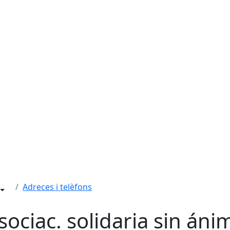
Adreces i telèfons
sociac. solidaria sin án