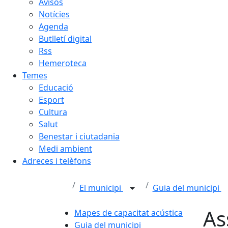
Avisos
Notícies
Agenda
Butlletí digital
Rss
Hemeroteca
Temes
Educació
Esport
Cultura
Salut
Benestar i ciutadania
Medi ambient
Adreces i telèfons
El municipi
Guia del municipi
As
Mapes de capacitat acústica
Guia del municipi