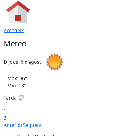
Accedeix
Meteo
Dijous, 6 d’agost
D
T.Màx: 36°
T
T.Min: 18°
T
Tarda
T
1
2
Anterior
Següent