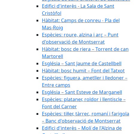
Edifici d'interès - La Sala de Sant
Cristòfol
Hàbitat: Camps de conreu - Pla del
Mas-Roig
Espècies: roure, alzina i arç – Punt
d'observació de Montserrat
Hàbitat: bosc de riera – Torrent de can
Martorell
Església – Sant Jaume de Castellbell
Hàbitat: bosc humit – Font del Tatxot
Espècies: figuera, ametller i lledoner –
Entre camps
Església – Sant Esteve de Marganell
Espècies: plataner, roldor i llentiscle –
Font del Carner
Espècies: til·ler, tàrrec, romaní i farigola
– Banc d'observació de Montserrat
Edifici d'interès – Molí de l'Alzina de