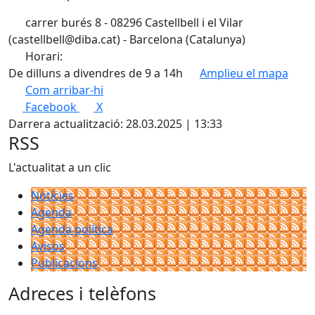
carrer burés 8 - 08296 Castellbell i el Vilar
(castellbell@diba.cat) - Barcelona (Catalunya)
Horari:
De dilluns a divendres de 9 a 14h
Amplieu el mapa
Com arribar-hi
Leaflet
| ©
OpenStreetMap
contributors
Facebook
X
+
Darrera actualització: 28.03.2025 | 13:33
−
RSS
L'actualitat a un clic
Notícies
Agenda
Agenda política
Avisos
Publicacions
Adreces i telèfons