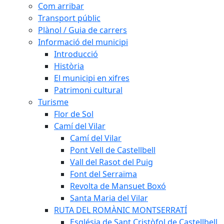
Com arribar
Transport públic
Plànol / Guia de carrers
Informació del municipi
Introducció
Història
El municipi en xifres
Patrimoni cultural
Turisme
Flor de Sol
Camí del Vilar
Camí del Vilar
Pont Vell de Castellbell
Vall del Rasot del Puig
Font del Serraïma
Revolta de Mansuet Boxó
Santa Maria del Vilar
RUTA DEL ROMÀNIC MONTSERRATÍ
Església de Sant Cristòfol de Castellbell