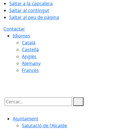
Saltar a la capçalera
Saltar al contingut
Saltar al peu de pàgina
Contactar
Idiomes
Català
Castellà
Anglès
Alemany
Francès
05.08.2026 | 22:03
Cercar:
Ajuntament
Salutació de l'Alcalde