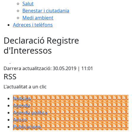
Salut
Benestar i ciutadania
Medi ambient
Adreces i telèfons
Declaració Registre
d'Interessos
Facebook
X
Darrera actualització: 30.05.2019 | 11:01
RSS
L'actualitat a un clic
Notícies
Agenda
Agenda política
Avisos
Publicacions