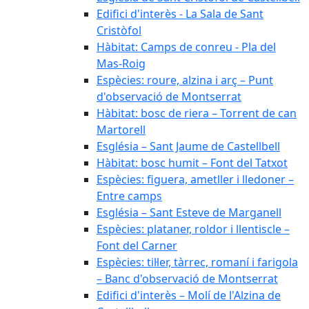
Edifici d'interès - La Sala de Sant
Cristòfol
Hàbitat: Camps de conreu - Pla del
Mas-Roig
Espècies: roure, alzina i arç – Punt
d'observació de Montserrat
Hàbitat: bosc de riera – Torrent de can
Martorell
Església – Sant Jaume de Castellbell
Hàbitat: bosc humit – Font del Tatxot
Espècies: figuera, ametller i lledoner –
Entre camps
Església – Sant Esteve de Marganell
Espècies: plataner, roldor i llentiscle –
Font del Carner
Espècies: til·ler, tàrrec, romaní i farigola
– Banc d'observació de Montserrat
Edifici d'interès – Molí de l'Alzina de