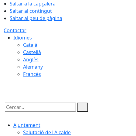
Saltar a la capçalera
Saltar al contingut
Saltar al peu de pàgina
Contactar
Idiomes
Català
Castellà
Anglès
Alemany
Francès
07.08.2026 | 09:24
Cercar:
Ajuntament
Salutació de l'Alcalde