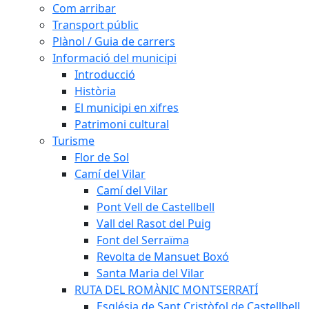
Com arribar
Transport públic
Plànol / Guia de carrers
Informació del municipi
Introducció
Història
El municipi en xifres
Patrimoni cultural
Turisme
Flor de Sol
Camí del Vilar
Camí del Vilar
Pont Vell de Castellbell
Vall del Rasot del Puig
Font del Serraïma
Revolta de Mansuet Boxó
Santa Maria del Vilar
RUTA DEL ROMÀNIC MONTSERRATÍ
Església de Sant Cristòfol de Castellbell