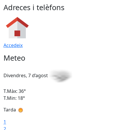
Adreces i telèfons
Accedeix
Meteo
Divendres, 7 d’agost
D
T.Màx: 36°
T
T.Min: 18°
T
Tarda
T
1
2