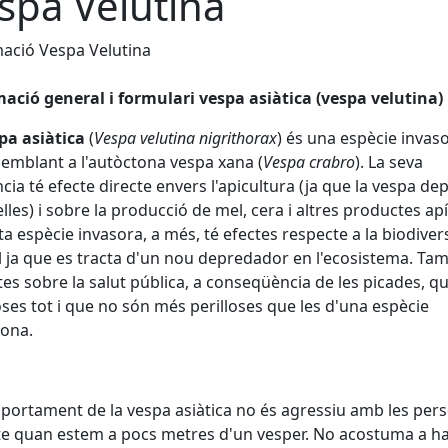
spa Velutina
ació Vespa Velutina
ació general i formulari vespa asiàtica (vespa velutina)
pa asiàtica
(
Vespa velutina nigrithorax
) és una espècie invas
emblant a l'autòctona vespa xana (
Vespa crabro
). La seva
cia té efecte directe envers l'apicultura (ja que la vespa de
elles) i sobre la producció de mel, cera i altres productes apí
a espècie invasora, a més, té efectes respecte a la biodivers
 ja que es tracta d'un nou depredador en l'ecosistema. Ta
es sobre la salut pública, a conseqüència de les picades, q
ses tot i que no són més perilloses que les d'una espècie
tona.
portament de la vespa asiàtica no és agressiu amb les per
e quan estem a pocs metres d'un vesper. No acostuma a ha