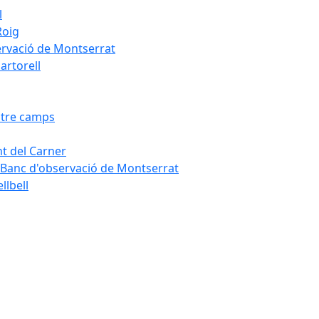
l
Roig
servació de Montserrat
artorell
Entre camps
ont del Carner
la – Banc d'observació de Montserrat
llbell