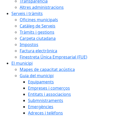
Transparència
Altres administracions
Serveis i tràmits
Oficines municipals
Catàleg de Serveis
Tràmits i gestions
Carpeta ciutadana
Impostos
Factura electrònica
Finestreta Única Empresarial (FUE)
El municipi
Mapes de capacitat acústica
Guia del municipi
Equipaments
Empreses i comerços
Entitats i associacions
Submnistraments
Emergències
Adreces i telèfons