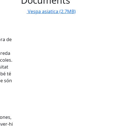
Documents
Vespa asiatica
(2.7MB)
ora de
preda
coles.
itat
mbé té
ue són
sones,
ver-hi