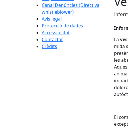
Ve
Canal Denúncies (Directiva
whistleblower)
Inform
Avís legal
Protecció de dades
Inform
Accessibilitat
Contactar
La
ves
Crèdits
mida s
presèn
les ab
Aquest
animal
impact
doloro
autòc
El com
except