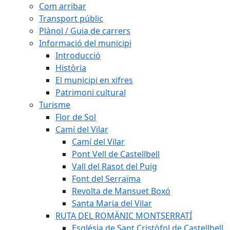
Com arribar
Transport públic
Plànol / Guia de carrers
Informació del municipi
Introducció
Història
El municipi en xifres
Patrimoni cultural
Turisme
Flor de Sol
Camí del Vilar
Camí del Vilar
Pont Vell de Castellbell
Vall del Rasot del Puig
Font del Serraïma
Revolta de Mansuet Boxó
Santa Maria del Vilar
RUTA DEL ROMÀNIC MONTSERRATÍ
Església de Sant Cristòfol de Castellbell