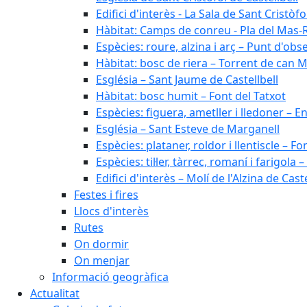
Edifici d'interès - La Sala de Sant Cristòfo
Hàbitat: Camps de conreu - Pla del Mas-
Espècies: roure, alzina i arç – Punt d'ob
Hàbitat: bosc de riera – Torrent de can M
Església – Sant Jaume de Castellbell
Hàbitat: bosc humit – Font del Tatxot
Espècies: figuera, ametller i lledoner – 
Església – Sant Esteve de Marganell
Espècies: plataner, roldor i llentiscle – F
Espècies: til·ler, tàrrec, romaní i farigo
Edifici d'interès – Molí de l'Alzina de Caste
Festes i fires
Llocs d'interès
Rutes
On dormir
On menjar
Informació geogràfica
Actualitat