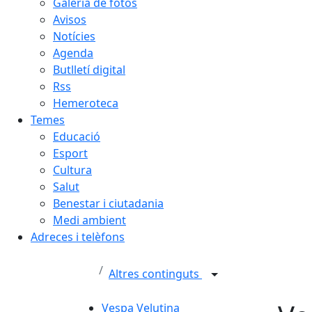
Galeria de fotos
Avisos
Notícies
Agenda
Butlletí digital
Rss
Hemeroteca
Temes
Educació
Esport
Cultura
Salut
Benestar i ciutadania
Medi ambient
Adreces i telèfons
Altres continguts
Vespa Velutina