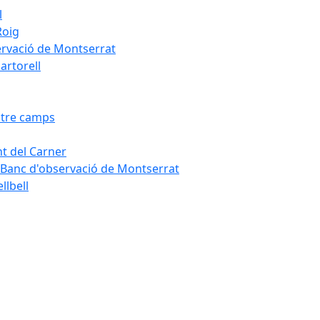
l
Roig
servació de Montserrat
artorell
Entre camps
ont del Carner
la – Banc d'observació de Montserrat
llbell