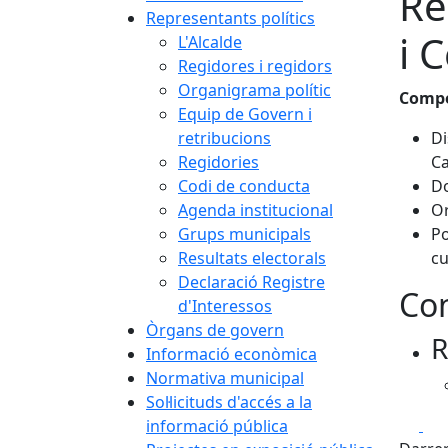
Re
Representants polítics
i 
L'Alcalde
Regidores i regidors
Organigrama polític
Compe
Equip de Govern i
retribucions
Di
Regidories
Ca
Codi de conducta
Do
Agenda institucional
Or
Grups municipals
Po
Resultats electorals
cu
Declaració Registre
Con
d'Interessos
Òrgans de govern
R
Informació econòmica
Normativa municipal
Sol·licituds d'accés a la
Fa
informació pública