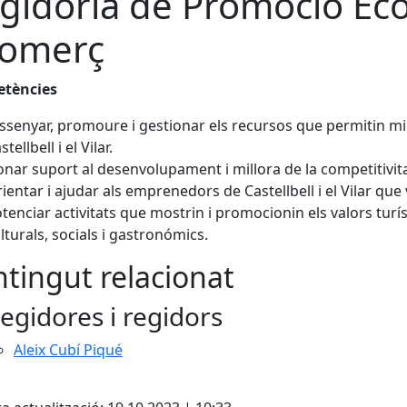
gidoria de Promoció Ec
Comerç
tències
ssenyar, promoure i gestionar els recursos que permitin mill
stellbell i el Vilar.
nar suport al desenvolupament i millora de la competitivit
ientar i ajudar als emprenedors de Castellbell i el Vilar qu
tenciar activitats que mostrin i promocionin els valors turísti
lturals, socials i gastronómics.
tingut relacionat
egidores i regidors
Aleix Cubí Piqué
cebook
X