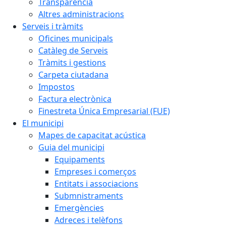
Transparència
Altres administracions
Serveis i tràmits
Oficines municipals
Catàleg de Serveis
Tràmits i gestions
Carpeta ciutadana
Impostos
Factura electrònica
Finestreta Única Empresarial (FUE)
El municipi
Mapes de capacitat acústica
Guia del municipi
Equipaments
Empreses i comerços
Entitats i associacions
Submnistraments
Emergències
Adreces i telèfons