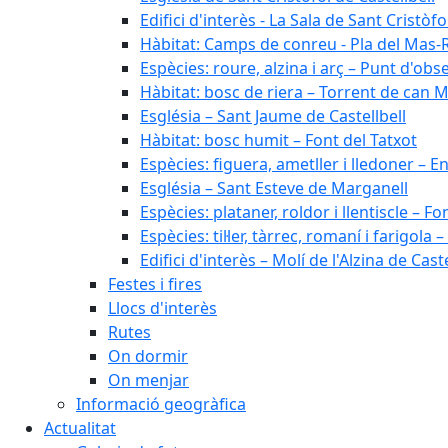
Edifici d'interès - La Sala de Sant Cristòfo
Hàbitat: Camps de conreu - Pla del Mas-
Espècies: roure, alzina i arç – Punt d'ob
Hàbitat: bosc de riera – Torrent de can M
Església – Sant Jaume de Castellbell
Hàbitat: bosc humit – Font del Tatxot
Espècies: figuera, ametller i lledoner – 
Església – Sant Esteve de Marganell
Espècies: plataner, roldor i llentiscle – F
Espècies: til·ler, tàrrec, romaní i farigo
Edifici d'interès – Molí de l'Alzina de Caste
Festes i fires
Llocs d'interès
Rutes
On dormir
On menjar
Informació geogràfica
Actualitat