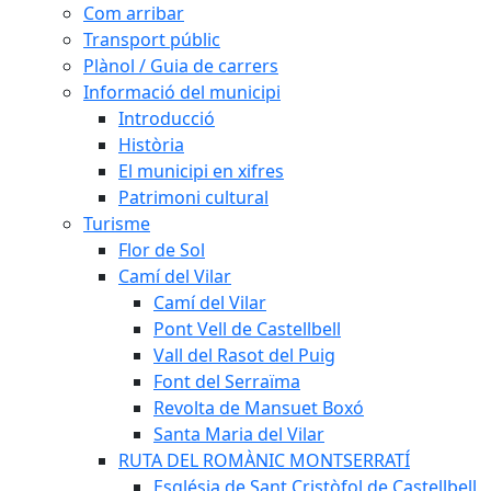
Com arribar
Transport públic
Plànol / Guia de carrers
Informació del municipi
Introducció
Història
El municipi en xifres
Patrimoni cultural
Turisme
Flor de Sol
Camí del Vilar
Camí del Vilar
Pont Vell de Castellbell
Vall del Rasot del Puig
Font del Serraïma
Revolta de Mansuet Boxó
Santa Maria del Vilar
RUTA DEL ROMÀNIC MONTSERRATÍ
Església de Sant Cristòfol de Castellbell