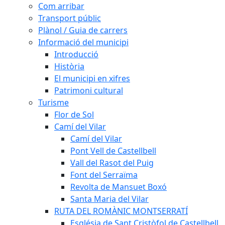
Com arribar
Transport públic
Plànol / Guia de carrers
Informació del municipi
Introducció
Història
El municipi en xifres
Patrimoni cultural
Turisme
Flor de Sol
Camí del Vilar
Camí del Vilar
Pont Vell de Castellbell
Vall del Rasot del Puig
Font del Serraïma
Revolta de Mansuet Boxó
Santa Maria del Vilar
RUTA DEL ROMÀNIC MONTSERRATÍ
Església de Sant Cristòfol de Castellbell