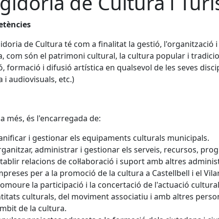
gidoria de Cultura i Tur
tències
idoria de Cultura té com a finalitat la gestió, l'organització 
a, com són el patrimoni cultural, la cultura popular i tradicion
ó, formació i difusió artística en qualsevol de les seves disci
 i audiovisuals, etc.)
a més, és l'encarregada de:
anificar i gestionar els equipaments culturals municipals.
ganitzar, administrar i gestionar els serveis, recursos, progr
tablir relacions de col·laboració i suport amb altres administ
preses per a la promoció de la cultura a Castellbell i el Vilar
omoure la participació i la concertació de l'actuació cultur
titats culturals, del moviment associatiu i amb altres per
àmbit de la cultura.