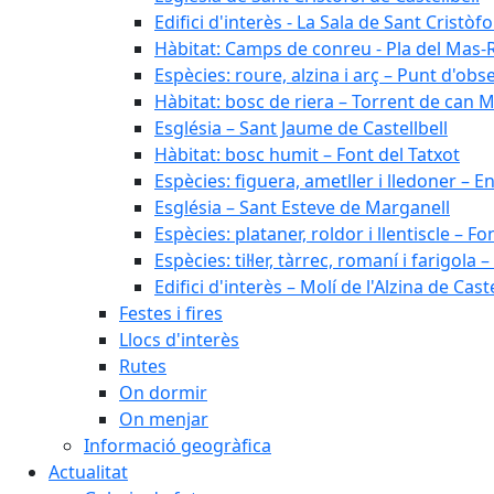
Edifici d'interès - La Sala de Sant Cristòfo
Hàbitat: Camps de conreu - Pla del Mas-
Espècies: roure, alzina i arç – Punt d'ob
Hàbitat: bosc de riera – Torrent de can M
Església – Sant Jaume de Castellbell
Hàbitat: bosc humit – Font del Tatxot
Espècies: figuera, ametller i lledoner – 
Església – Sant Esteve de Marganell
Espècies: plataner, roldor i llentiscle – F
Espècies: til·ler, tàrrec, romaní i farigo
Edifici d'interès – Molí de l'Alzina de Caste
Festes i fires
Llocs d'interès
Rutes
On dormir
On menjar
Informació geogràfica
Actualitat