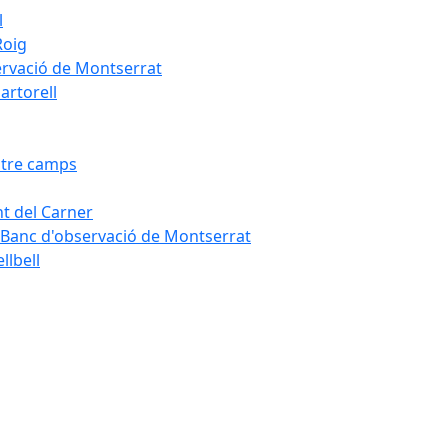
l
Roig
servació de Montserrat
artorell
Entre camps
ont del Carner
la – Banc d'observació de Montserrat
llbell