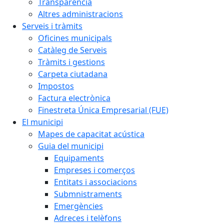
Transparència
Altres administracions
Serveis i tràmits
Oficines municipals
Catàleg de Serveis
Tràmits i gestions
Carpeta ciutadana
Impostos
Factura electrònica
Finestreta Única Empresarial (FUE)
El municipi
Mapes de capacitat acústica
Guia del municipi
Equipaments
Empreses i comerços
Entitats i associacions
Submnistraments
Emergències
Adreces i telèfons