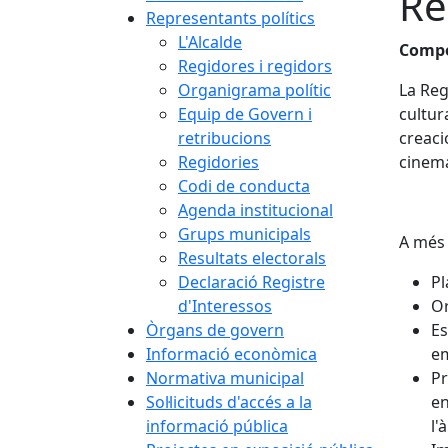
Re
Representants polítics
L'Alcalde
Compe
Regidores i regidors
Organigrama polític
La Reg
Equip de Govern i
cultur
retribucions
creaci
Regidories
cinema
Codi de conducta
Agenda institucional
Grups municipals
A més 
Resultats electorals
Declaració Registre
Pl
d'Interessos
Or
Òrgans de govern
Es
Informació econòmica
em
Normativa municipal
Pr
Sol·licituds d'accés a la
en
informació pública
l'