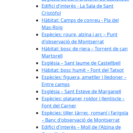
Edifici d'interès - La Sala de Sant
Cristòfol
Hàbitat: Camps de conreu - Pla del
Mas-Roig
Espècies: roure, alzina i arç – Punt
d'observació de Montserrat
Hàbitat: bosc de riera – Torrent de can
Martorell
Església – Sant Jaume de Castellbell
Hàbitat: bosc humit – Font del Tatxot
Espècies: figuera, ametller i lledoner –
Entre camps
Església – Sant Esteve de Marganell
Espècies: plataner, roldor i llentiscle –
Font del Carner
Espècies: til·ler, tàrrec, romaní i farigola
– Banc d'observació de Montserrat
Edifici d'interès – Molí de l'Alzina de