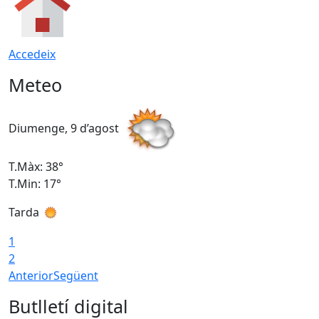
Accedeix
Meteo
Diumenge, 9 d’agost
D
T.Màx: 38°
T
T.Min: 17°
T
Tarda
T
1
2
Anterior
Següent
Butlletí digital