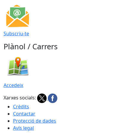
Subscriu-te
Plànol / Carrers
Accedeix
Xarxes socials:
Crèdits
Contactar
Protecció de dades
Avís legal