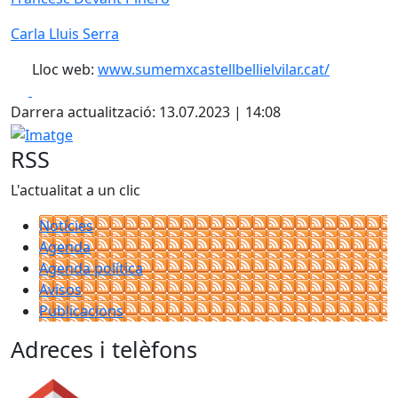
Carla Lluis Serra
Lloc web:
www.sumemxcastellbellielvilar.cat/
Facebook
X
Darrera actualització: 13.07.2023 | 14:08
Imatge
RSS
L'actualitat a un clic
Notícies
Agenda
Agenda política
Avisos
Publicacions
Adreces i telèfons