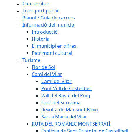
Com arribar
Transport públic
Plànol / Guia de carrers
Informació del municipi
Introducció
Història
El municipi en xifres
Patrimoni cultural
Turisme
Flor de Sol
Camí del Vilar
Camí del Vilar
Pont Vell de Castellbell
Vall del Rasot del Puig
Font del Serraïma
Revolta de Mansuet Boxó
Santa Maria del Vilar
RUTA DEL ROMÀNIC MONTSERRATÍ
Església de Sant Cristòfol de Castellbell