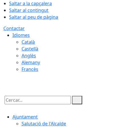
Saltar a la capçalera
Saltar al contingut
Saltar al peu de pàgina
Contactar
Idiomes
Català
Castellà
Anglès
Alemany
Francès
09.08.2026 | 13:00
Cercar:
Ajuntament
Salutació de l'Alcalde