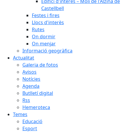
Edifici d'interès – Molí de l'Alzina de
Castellbell
Festes i fires
Llocs d'interès
Rutes
On dormir
On menjar
Informació geogràfica
Actualitat
Galeria de fotos
Avisos
Notícies
Agenda
Butlletí digital
Rss
Hemeroteca
Temes
Educació
Esport