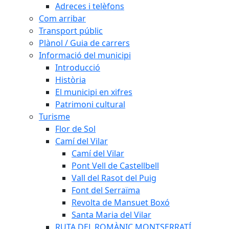
Adreces i telèfons
Com arribar
Transport públic
Plànol / Guia de carrers
Informació del municipi
Introducció
Història
El municipi en xifres
Patrimoni cultural
Turisme
Flor de Sol
Camí del Vilar
Camí del Vilar
Pont Vell de Castellbell
Vall del Rasot del Puig
Font del Serraïma
Revolta de Mansuet Boxó
Santa Maria del Vilar
RUTA DEL ROMÀNIC MONTSERRATÍ