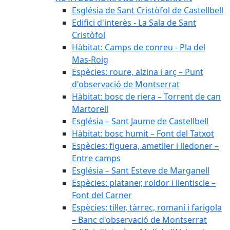
Església de Sant Cristòfol de Castellbell
Edifici d'interès - La Sala de Sant
Cristòfol
Hàbitat: Camps de conreu - Pla del
Mas-Roig
Espècies: roure, alzina i arç – Punt
d'observació de Montserrat
Hàbitat: bosc de riera – Torrent de can
Martorell
Església – Sant Jaume de Castellbell
Hàbitat: bosc humit – Font del Tatxot
Espècies: figuera, ametller i lledoner –
Entre camps
Església – Sant Esteve de Marganell
Espècies: plataner, roldor i llentiscle –
Font del Carner
Espècies: til·ler, tàrrec, romaní i farigola
– Banc d'observació de Montserrat