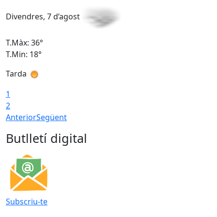
Divendres, 7 d’agost
D
T.Màx: 36°
T
T.Min: 18°
T
Tarda
T
1
2
Anterior
Següent
Butlletí digital
Subscriu-te