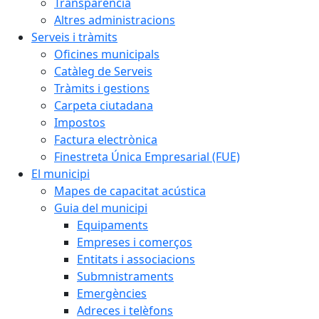
Transparència
Altres administracions
Serveis i tràmits
Oficines municipals
Catàleg de Serveis
Tràmits i gestions
Carpeta ciutadana
Impostos
Factura electrònica
Finestreta Única Empresarial (FUE)
El municipi
Mapes de capacitat acústica
Guia del municipi
Equipaments
Empreses i comerços
Entitats i associacions
Submnistraments
Emergències
Adreces i telèfons