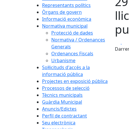
29
Representants polítics
ll
Òrgans de govern
Informació econòmica
pu
Normativa municipal
Protecció de dades
Normativa / Ordenances
Fa
Generals
Darrer
Ordenances Fiscals
Urbanisme
Sol·licituds d'accés a la
informació pública
Projectes en exposició pública
Processos de selecció
Tècnics municipals
Guàrdia Municipal
Anuncis/Edictes
Perfil de contractant
Seu electrònica