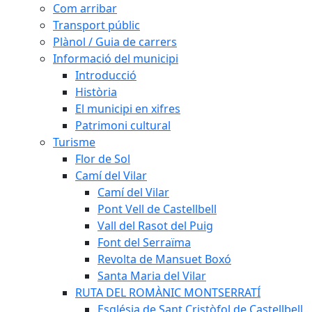
Com arribar
Transport públic
Plànol / Guia de carrers
Informació del municipi
Introducció
Història
El municipi en xifres
Patrimoni cultural
Turisme
Flor de Sol
Camí del Vilar
Camí del Vilar
Pont Vell de Castellbell
Vall del Rasot del Puig
Font del Serraïma
Revolta de Mansuet Boxó
Santa Maria del Vilar
RUTA DEL ROMÀNIC MONTSERRATÍ
Església de Sant Cristòfol de Castellbell