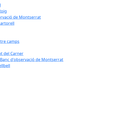
l
Roig
servació de Montserrat
artorell
Entre camps
ont del Carner
la – Banc d'observació de Montserrat
llbell