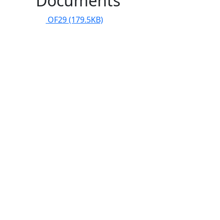
Documents
OF29
(179.5KB)