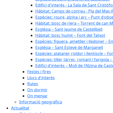
Edifici d'interès - La Sala de Sant Cristòfo
Hàbitat: Camps de conreu - Pla del Mas-
Espècies: roure, alzina i arç – Punt d'ob
Hàbitat: bosc de riera – Torrent de can M
Església – Sant Jaume de Castellbell
Hàbitat: bosc humit – Font del Tatxot
Espècies: figuera, ametller i lledoner – 
Església – Sant Esteve de Marganell
Espècies: plataner, roldor i llentiscle – F
Espècies: til·ler, tàrrec, romaní i farigo
Edifici d'interès – Molí de l'Alzina de Caste
Festes i fires
Llocs d'interès
Rutes
On dormir
On menjar
Informació geogràfica
Actualitat