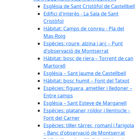
Església de Sant Cristòfol de Castellbell
Edifici d'interès - La Sala de Sant
Cristòfol
Hàbitat: Camps de conreu - Pla del
Mas-Roig
Espècies: roure, alzina i arç – Punt
d'observació de Montserrat
Hàbitat: bosc de riera – Torrent de can
Martorell
Església – Sant Jaume de Castellbell
Hàbitat: bosc humit – Font del Tatxot
Espècies: figuera, ametller i lledoner –
Entre camps
Església – Sant Esteve de Marganell
Espècies: plataner, roldor i llentiscle –
Font del Carner
Espècies: til·ler, tàrrec, romaní i farigola
– Banc d'observació de Montserrat