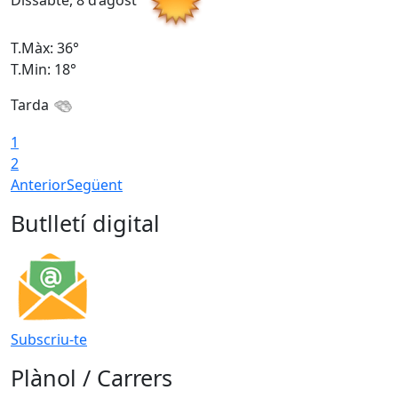
Dissabte, 8 d’agost
D
T.Màx: 36°
T
T.Min: 18°
T
Tarda
1
2
Anterior
Següent
Butlletí digital
Subscriu-te
Plànol / Carrers