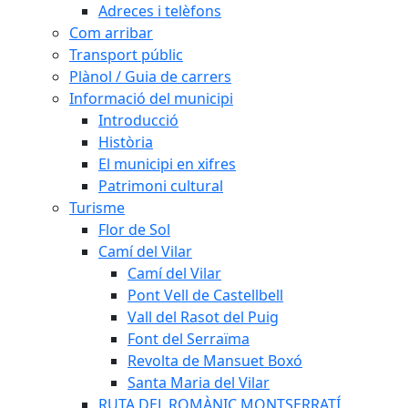
Adreces i telèfons
Com arribar
Transport públic
Plànol / Guia de carrers
Informació del municipi
Introducció
Història
El municipi en xifres
Patrimoni cultural
Turisme
Flor de Sol
Camí del Vilar
Camí del Vilar
Pont Vell de Castellbell
Vall del Rasot del Puig
Font del Serraïma
Revolta de Mansuet Boxó
Santa Maria del Vilar
RUTA DEL ROMÀNIC MONTSERRATÍ