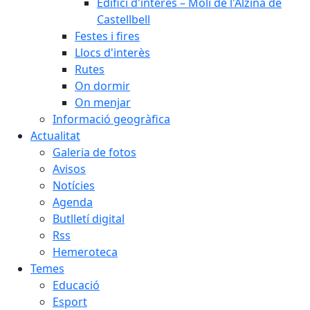
Edifici d'interès – Molí de l'Alzina de
Castellbell
Festes i fires
Llocs d'interès
Rutes
On dormir
On menjar
Informació geogràfica
Actualitat
Galeria de fotos
Avisos
Notícies
Agenda
Butlletí digital
Rss
Hemeroteca
Temes
Educació
Esport